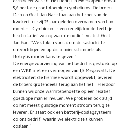
orchideeënwereld. Het bedrijf in Moerkapelle omvat
5,6 hectare grootbloemige cymbidiums. De broers
Dico en Gert-Jan Bac staan aan het roer van de
kwekerij, die zij 25 jaar geleden overnamen van hun
moeder. “Cymbidium is een redelijk koude teelt; je
hebt relatief weinig warmte nodig”, vertelt Gert-
Jan Bac. “We stoken vooral om de kaslucht te
ontvochtigen en op die manier schimmels als
Botrytis minder kans te geven.”
De energievoorziening van het bedrijf is gestoeld op
een WKK met een vermogen van 1,5 Megawatt. De
elektriciteit die hiermee wordt opgewekt, leveren
de broers grotendeels terug aan het net. “Hierdoor
kunnen wij onze warmtebehoefte op een relatief
goedkope manier invullen. We proberen ook altijd
op het meest gunstige moment stroom terug te
leveren. Er staat ook een batterij-opslagsysteem
op ons bedrijf, waarin we elektriciteit kunnen
opslaan.”