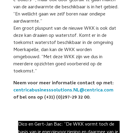
e-boilers –, maar ook door gebruik te gaan maken
van de aardwarmte die beschikbaar is in het gebied.
“En wellicht gaan we zelf boren naar ondiepe
aardwarmte.”
Een groot pluspunt van de nieuwe WKK is ook dat
deze kan draaien op waterstof. Komt er in de
toekomst waterstof beschikbaar in de omgeving
Moerkapelle, dan kan de WKK worden
omgebouwd. “Met deze WKK zijn we dus in
meerdere opzichten goed voorbereid op de
toekomst.”
Neem voor meer informatie contact op met:
centricabusinesssolutions.NL@centrica.com
of bel ons op (+31) (0)297-29 32 00.
Dico en Gert-Jan Bac: “De WKK vormt toch de
basis van je energievoorziening en daarmee van je