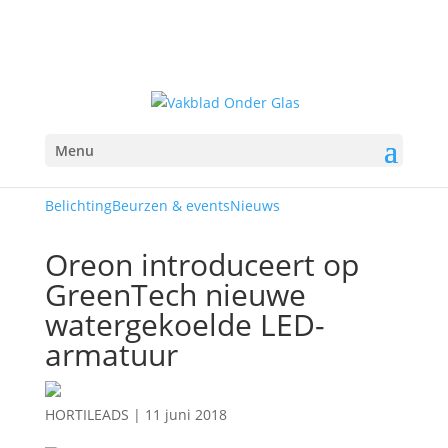
Menu
Belichting
Beurzen & events
Nieuws
Oreon introduceert op
GreenTech nieuwe
watergekoelde LED-
armatuur
HORTILEADS
|
11 juni 2018