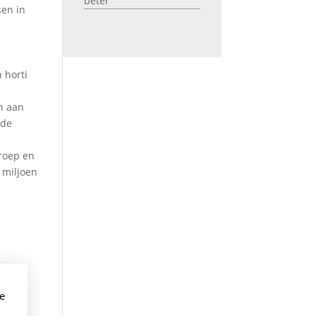
beter’
sen in
 horti
n aan
 de
roep en
 miljoen
e