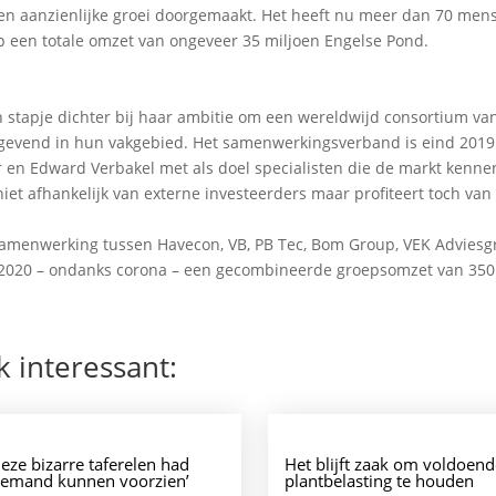
een aanzienlijke groei doorgemaakt. Het heeft nu meer dan 70 men
p een totale omzet van ongeveer 35 miljoen Engelse Pond.
stapje dichter bij haar ambitie om een wereldwijd consortium van
ngevend in hun vakgebied. Het samenwerkingsverband is eind 2019
 en Edward Verbakel met als doel specialisten die de markt kenne
iet afhankelijk van externe investeerders maar profiteert toch van
samenwerking tussen Havecon, VB, PB Tec, Bom Group, VEK Adviesg
2020 – ondanks corona – een gecombineerde groepsomzet van 350
k interessant:
Deze bizarre taferelen had
Het blijft zaak om voldoend
iemand kunnen voorzien’
plantbelasting te houden