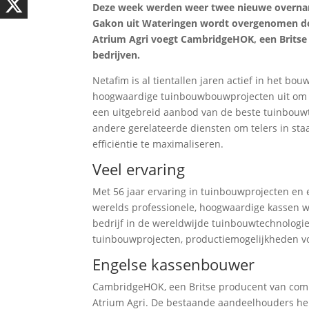
Deze week werden weer twee nieuwe overna
Gakon uit Wateringen wordt overgenomen door
Atrium Agri voegt CambridgeHOK, een Britse 
bedrijven.
Netafim is al tientallen jaren actief in het b
hoogwaardige tuinbouwbouwprojecten uit om te
een uitgebreid aanbod van de beste tuinbouwtec
andere gerelateerde diensten om telers in staa
efficiëntie te maximaliseren.
Veel ervaring
Met 56 jaar ervaring in tuinbouwprojecten en 
werelds professionele, hoogwaardige kassen w
bedrijf in de wereldwijde tuinbouwtechnologie
tuinbouwprojecten, productiemogelijkheden vo
Engelse kassenbouwer
CambridgeHOK, een Britse producent van comp
Atrium Agri. De bestaande aandeelhouders heb