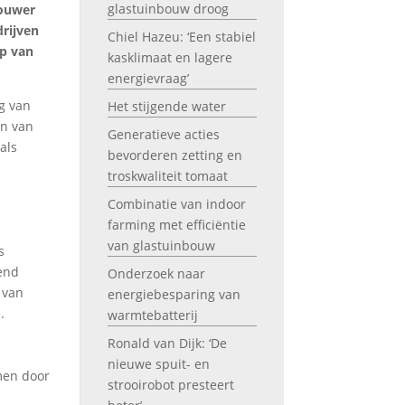
glastuinbouw droog
bouwer
rijven
Chiel Hazeu: ‘Een stabiel
ep van
kasklimaat en lagere
energievraag’
ng van
Het stijgende water
en van
Generatieve acties
als
bevorderen zetting en
n
troskwaliteit tomaat
Combinatie van indoor
farming met efficiëntie
van glastuinbouw
s
vend
Onderzoek naar
 van
energiebesparing van
.
warmtebatterij
Ronald van Dijk: ‘De
nieuwe spuit- en
men door
strooirobot presteert