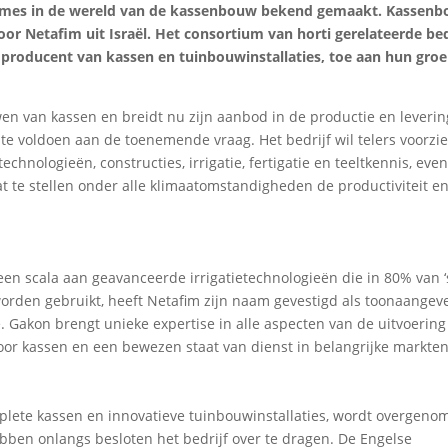
mes in de wereld van de kassenbouw bekend gemaakt. Kassen
 Netafim uit Israël. Het consortium van horti gerelateerde bed
producent van kassen en tuinbouwinstallaties, toe aan hun gro
ouwen van kassen en breidt nu zijn aanbod in de productie en leveri
 voldoen aan de toenemende vraag. Het bedrijf wil telers voorzi
hnologieën, constructies, irrigatie, fertigatie en teeltkennis, even
t te stellen onder alle klimaatomstandigheden de productiviteit e
een scala aan geavanceerde irrigatietechnologieën die in 80% van ‘
orden gebruikt, heeft Netafim zijn naam gevestigd als toonaange
. Gakon brengt unieke expertise in alle aspecten van de uitvoering
or kassen en een bewezen staat van dienst in belangrijke markten
lete kassen en innovatieve tuinbouwinstallaties, wordt overgeno
ben onlangs besloten het bedrijf over te dragen. De Engelse