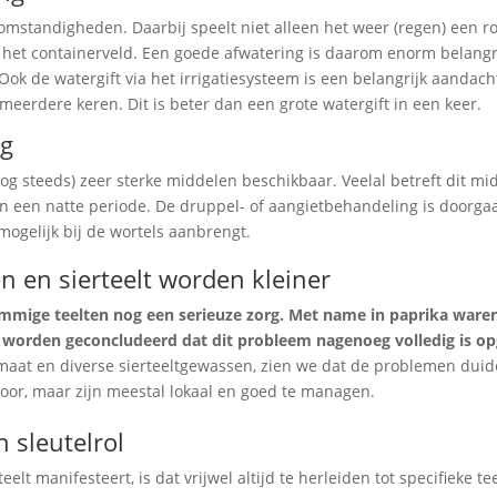
omstandigheden. Daarbij speelt niet alleen het weer (regen) een ro
 het containerveld. Een goede afwatering is daarom enorm belangri
. Ook de watergift via het irrigatiesysteem is een belangrijk aandac
meerdere keren. Dit is beter dan een grote watergift in een keer.
ng
nog steeds) zeer sterke middelen beschikbaar. Veelal betreft dit mi
n een natte periode. De druppel- of aangietbehandeling is doorga
mogelijk bij de wortels aanbrengt.
 en sierteelt worden kleiner
ommige teelten nog een serieuze zorg. Met name in paprika ware
an worden geconcludeerd dat dit probleem nagenoeg volledig is op
at en diverse sierteeltgewassen, zien we dat de problemen duidel
or, maar zijn meestal lokaal en goed te managen.
 sleutelrol
t manifesteert, is dat vrijwel altijd te herleiden tot specifieke tee