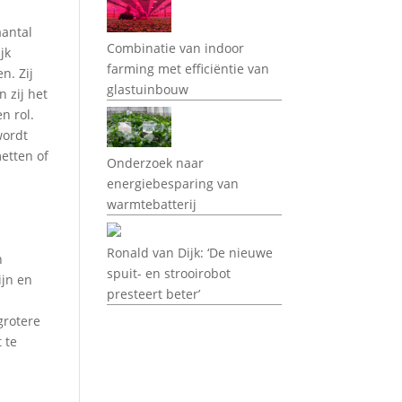
aantal
Combinatie van indoor
jk
farming met efficiëntie van
n. Zij
glastuinbouw
 zij het
n rol.
wordt
etten of
Onderzoek naar
energiebesparing van
warmtebatterij
Ronald van Dijk: ‘De nieuwe
n
spuit- en strooirobot
ijn en
presteert beter’
grotere
 te