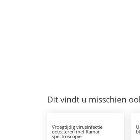
Phytophthora cinnamomi veroorzaakt wo
siergewassen, zoals Chamaecyparis (sch
Phytophthora cactorum (stengelbasisrot
belangrijk wapen om problemen met de
Van de ziekteverwekker Phytophthora sp
Phytophthora cryptogea (kroon- en wor
Dit vindt u misschien oo
Vroegtijdig virusinfectie
U
detecteren met Raman
b
spectroscopie