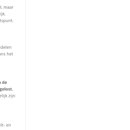
l, maar
jk.
htspunt.
ddelen
ans het
n de
gelost.
ijk zijn
lt- en