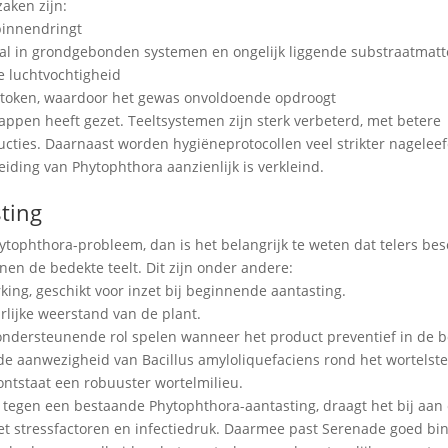
aken zijn:
binnendringt
oral in grondgebonden systemen en ongelijk liggende substraatmat
e luchtvochtigheid
 stoken, waardoor het gewas onvoldoende opdroogt
tappen heeft gezet. Teeltsystemen zijn sterk verbeterd, met betere
cties. Daarnaast worden hygiëneprotocollen veel strikter nageleef
iding van Phytophthora aanzienlijk is verkleind.
sting
ytophthora-probleem, dan is het belangrijk te weten dat telers be
nen de bedekte teelt. Dit zijn onder andere:
ing, geschikt voor inzet bij beginnende aantasting.
urlijke weerstand van de plant.
ndersteunende rol spelen wanneer het product preventief in de 
 de aanwezigheid van Bacillus amyloliquefaciens rond het wortelste
ntstaat een robuuster wortelmilieu.
 tegen een bestaande Phytophthora-aantasting, draagt het bij aan
t stressfactoren en infectiedruk. Daarmee past Serenade goed bi