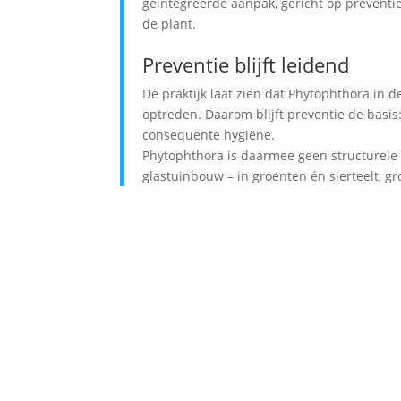
geïntegreerde aanpak, gericht op prevent
de plant.
Preventie blijft leidend
De praktijk laat zien dat Phytophthora in d
optreden. Daarom blijft preventie de basi
consequente hygiëne.
Phytophthora is daarmee geen structurele
glastuinbouw – in groenten én sierteelt,
Phytophthora in tomaat. Hoewel de vero
verloopt een aantasting in de kas door
Phytophthora capsici (stengel- en worte
schimmel; tegenwoordig is deze via te