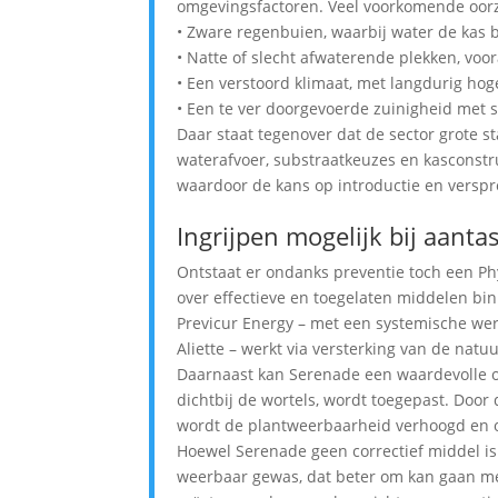
omgevingsfactoren. Veel voorkomende oorz
• Zware regenbuien, waarbij water de kas 
• Natte of slecht afwaterende plekken, vo
• Een verstoord klimaat, met langdurig hog
• Een te ver doorgevoerde zuinigheid met
Daar staat tegenover dat de sector grote s
waterafvoer, substraatkeuzes en kasconstru
waardoor de kans op introductie en verspre
Ingrijpen mogelijk bij aanta
Ontstaat er ondanks preventie toch een Ph
over effectieve en toegelaten middelen bin
Previcur Energy – met een systemische werk
Aliette – werkt via versterking van de natu
Daarnaast kan Serenade een waardevolle o
dichtbij de wortels, wordt toegepast. Door
wordt de plantweerbaarheid verhoogd en o
Hoewel Serenade geen correctief middel is
weerbaar gewas, dat beter om kan gaan me