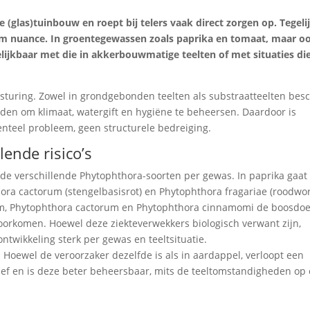
glas)tuinbouw en roept bij telers vaak direct zorgen op. Tegelij
om nuance. In groentegewassen zoals paprika en tomaat, maar oo
gelijkbaar met die in akkerbouwmatige teelten of met situaties di
tsturing. Zowel in grondgebonden teelten als substraatteelten bes
den om klimaat, watergift en hygiëne te beheersen. Daardoor is
enteel probleem, geen structurele bedreiging.
lende risico’s
 de verschillende Phytophthora-soorten per gewas. In paprika gaat
ora cactorum (stengelbasisrot) en Phytophthora fragariae (roodwort
um, Phytophthora cactorum en Phytophthora cinnamomi de boosdoe
voorkomen. Hoewel deze ziekteverwekkers biologisch verwant zijn,
ntwikkeling sterk per gewas en teeltsituatie.
. Hoewel de veroorzaker dezelfde is als in aardappel, verloopt een
ief en is deze beter beheersbaar, mits de teeltomstandigheden op