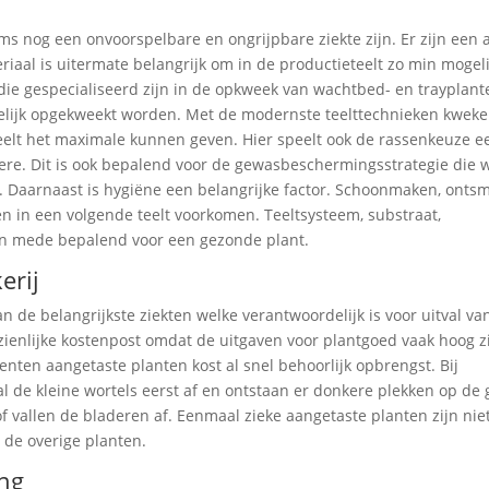
ms nog een onvoorspelbare en ongrijpbare ziekte zijn. Er zijn een 
iaal is uitermate belangrijk om in de productieteelt zo min mogeli
ie gespecialiseerd zijn in de opkweek van wachtbed- en trayplante
elijk opgekweekt worden. Met de modernste teelttechnieken kweken
eelt het maximale kunnen geven. Hier speelt ook de rassenkeuze ee
dere. Dit is ook bepalend voor de gewasbeschermingsstrategie die 
. Daarnaast is hygiëne een belangrijke factor. Schoonmaken, ontsm
n in een volgende teelt voorkomen. Teeltsysteem, substraat,
jn mede bepalend voor een gezonde plant.
erij
 de belangrijkste ziekten welke verantwoordelijk is voor uitval va
ienlijke kostenpost omdat de uitgaven voor plantgoed vaak hoog z
centen aangetaste planten kost al snel behoorlijk opbrengst. Bij
al de kleine wortels eerst af en ontstaan er donkere plekken op de 
of vallen de bladeren af. Eenmaal zieke aangetaste planten zijn niet
de overige planten.
ing