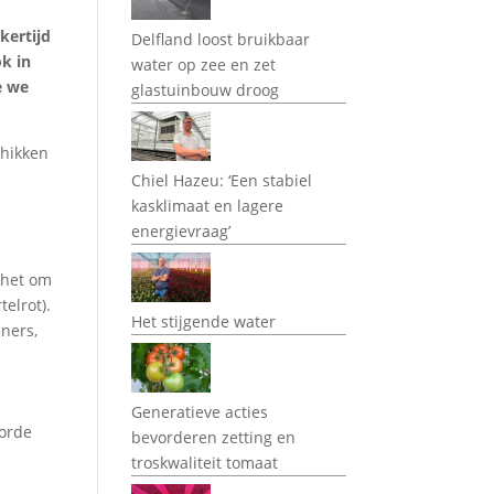
kertijd
Delfland loost bruikbaar
k in
water op zee en zet
e we
glastuinbouw droog
chikken
Chiel Hazeu: ‘Een stabiel
kasklimaat en lagere
energievraag’
 het om
elrot).
Het stijgende water
ners,
Generatieve acties
 orde
bevorderen zetting en
troskwaliteit tomaat