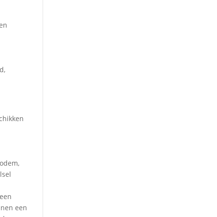
ten
d,
schikken
bodem,
lsel
 een
nnen een