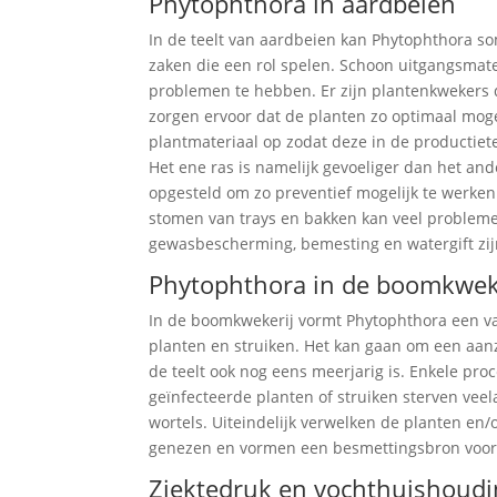
Phytophthora in aardbeien
In de teelt van aardbeien kan Phytophthora so
zaken die een rol spelen. Schoon uitgangsmater
problemen te hebben. Er zijn plantenkwekers d
zorgen ervoor dat de planten zo optimaal mog
plantmateriaal op zodat deze in de productiet
Het ene ras is namelijk gevoeliger dan het an
opgesteld om zo preventief mogelijk te werken
stomen van trays en bakken kan veel probleme
gewasbescherming, bemesting en watergift zi
Phytophthora in de boomkwek
In de boomkwekerij vormt Phytophthora een van
planten en struiken. Het kan gaan om een aanz
de teelt ook nog eens meerjarig is. Enkele pro
geïnfecteerde planten of struiken sterven veel
wortels. Uiteindelijk verwelken de planten en/
genezen en vormen een besmettingsbron voor 
Ziektedruk en vochthuishoud