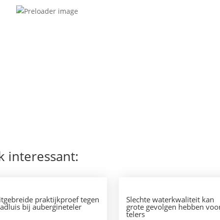
rtel- en voetrot bij verschillende soorten houtige
ijncypres).
) in aardbei. Starten met schoon uitgangsmateriaal is een
ze ziekte te voorkomen.
p. zijn meer dan 200 verschillende soorten bekend, zoals
telrot) die voorkomt in gerbera.
k interessant:
itgebreide praktijkproef tegen
Slechte waterkwaliteit kan
ladluis bij aubergineteler
grote gevolgen hebben voo
telers