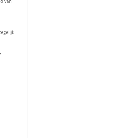
nd van
egelijk
e
pel,
de