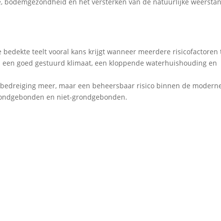
ie, bodemgezondheid en het versterken van de natuurlijke weersta
e bedekte teelt vooral kans krijgt wanneer meerdere risicofactoren t
s: een goed gestuurd klimaat, een kloppende waterhuishouding en
 bedreiging meer, maar een beheersbaar risico binnen de modern
 grondgebonden en niet‑grondgebonden.
orzaker (Phytophthora infestans) dezelfde is als in aardap
gaans minder agressief en is deze beter beheersbaar.
lrot) bij paprika. Tien jaar geleden was dit nog een gevrees
eltmaatregelen goed beheersbaar.