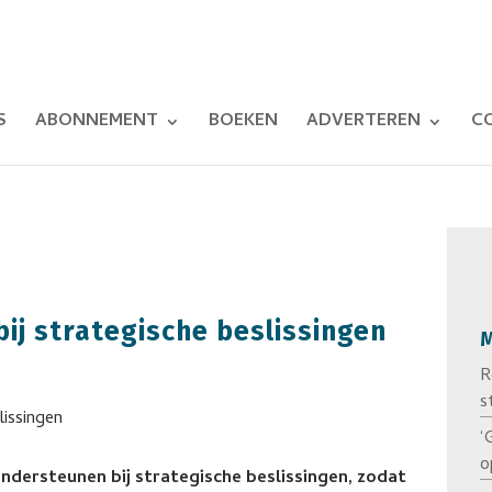
S
ABONNEMENT
BOEKEN
ADVERTEREN
C
bij strategische beslissingen
M
R
s
‘
o
ndersteunen bij strategische beslissingen, zodat