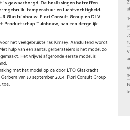
Z
t is gewaarborgd. De beslissingen betreffen
u
hermgebruik, temperatuur en luchtvochtigheid.
R Glastuinbouw, Flori Consult Group en DLV
‘
het Productschap Tuinbouw, aan een dergelijk
p
J
r
 voor het veelgebruikte ras Kimsey. Aansluitend wordt
et hulp van een aantal gerberatelers is het model zo
V
jk gemaakt. Het vrijwel afgeronde eerste model is
a
and.
W
smaking met het model op de door LTO Glaskracht
n
Gerbera van 10 september 2014. Flori Consult Group
 toe.
B
l