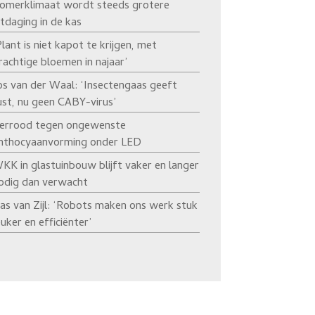
omerklimaat wordt steeds grotere
itdaging in de kas
Plant is niet kapot te krijgen, met
rachtige bloemen in najaar’
os van der Waal: ‘Insectengaas geeft
ust, nu geen CABY-virus’
errood tegen ongewenste
nthocyaanvorming onder LED
KK in glastuinbouw blijft vaker en langer
odig dan verwacht
as van Zijl: ‘Robots maken ons werk stuk
euker en efficiënter’