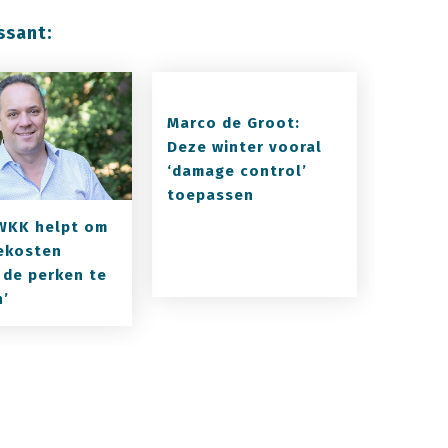
ssant:
Marco de Groot:
Deze winter vooral
‘damage control’
toepassen
WKK helpt om
ekosten
 de perken te
’