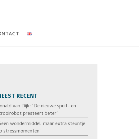
ONTACT
EEST RECENT
onald van Dijk: ‘De nieuwe spuit- en
trooirobot presteert beter’
Geen wondermiddel, maar extra steuntje
p stressmomenten’