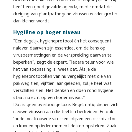
bekend met alle ins en outs van bedrijfshygiëne. Hij
heeft een goed gevulde agenda, mede omdat de
dreiging van plantpathogene virussen eerder groter,
dan kleiner wordt.
Hygiëne op hoger niveau
“Een degelijk hygiëneprotocol én het consequent
naleven daarvan zijn essentieel om de kans op
virusbesmettingen en de verspreiding daarvan te
beperken”, zegt de expert. “Iedere teler voor wie
het van toepassing is, weet dat. Als je de
hygiëneprotocollen van nu vergelijkt met die van
pakweg tien, vijftien jaar geleden, zul je heel wat
verschillen zien. Het denken en doen rond hygiëne
staat nu echt op een hoger niveau.”
Dat is geen overbodige luxe. Regelmatig dienen zich
nieuwe virussen aan die teelten bedreigen. En ook
‘oude, vertrouwde virussen’ blijven een risicofactor
en kunnen op ieder moment de kop opsteken. Zaak