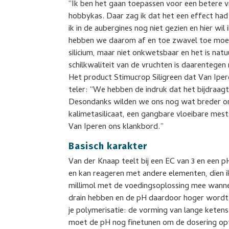
“Ik ben het gaan toepassen voor een betere 
hobbykas. Daar zag ik dat het een effect ha
ik in de aubergines nog niet gezien en hier 
hebben we daarom af en toe zwavel toe moe
silicium, maar niet onkwetsbaar en het is na
schilkwaliteit van de vruchten is daarentege
Het product Stimucrop Siligreen dat Van Ipere
teler: “We hebben de indruk dat het bijdraagt
Desondanks wilden we ons nog wat breder or
kalimetasilicaat, een gangbare vloeibare mests
Van Iperen ons klankbord.”
Basisch karakter
Van der Knaap teelt bij een EC van 3 en een pH
en kan reageren met andere elementen, dien ik
millimol met de voedingsoplossing mee wann
drain hebben en de pH daardoor hoger wordt
je polymerisatie: de vorming van lange ketens
moet de pH nog finetunen om de dosering opti