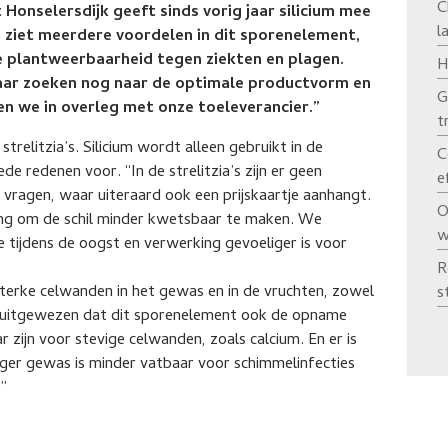
C
Honselersdijk geeft sinds vorig jaar silicium mee
l
j ziet meerdere voordelen in dit sporenelement,
e plantweerbaarheid tegen ziekten en plagen.
H
aar zoeken nog naar de optimale productvorm en
G
en we in overleg met onze toeleverancier.”
t
trelitzia’s. Silicium wordt alleen gebruikt in de
C
e redenen voor. “In de strelitzia’s zijn er geen
e
t vragen, waar uiteraard ook een prijskaartje aanhangt.
O
ing om de schil minder kwetsbaar te maken. We
w
e tijdens de oogst en verwerking gevoeliger is voor
R
 sterke celwanden in het gewas en in de vruchten, zowel
s
jk uitgewezen dat dit sporenelement ook de opname
 zijn voor stevige celwanden, zoals calcium. En er is
gger gewas is minder vatbaar voor schimmelinfecties
.”