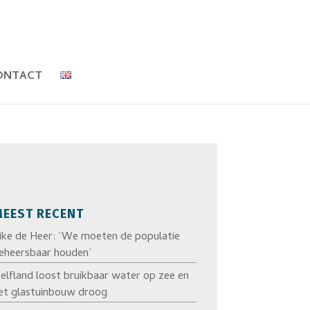
ONTACT
EEST RECENT
ike de Heer: ‘We moeten de populatie
eheersbaar houden’
elfland loost bruikbaar water op zee en
et glastuinbouw droog