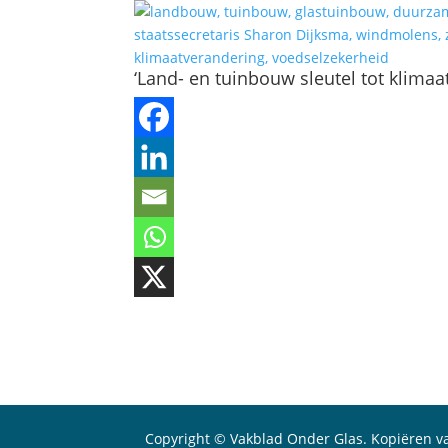
‘Land- en tuinbouw sleutel tot klimaa
Copyright © Vakblad Onder Glas. Kopiëren va