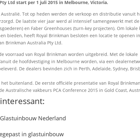
y Ltd start per 1 juli 2015 in Melbourne, Victoria.
n Australië. Tot op heden werden de verkoop en distributie vanuit h
zorgd. De laatste vier jaar werd al intensief samengewerkt met de
sgoederen) en Faber Greenhouses (turn-key projecten). Om lokale 
nen bieden, heeft Royal Brinkman besloten een locatie te openen i
an Brinkman Australia Pty Ltd.
e voorraad van Royal Brinkman worden uitgebreid. Met de lokale
anuit de hoofdvestiging in Melbourne worden, via een dealernetw
beleverd. De dealers bevinden zich in Perth, Adelaide, Sydney, Bri
n het buitenland. De eerste officiële presentatie van Royal Brinkman
s de Australische vakbeurs PCA Conference 2015 in Gold Coast, Austr
interessant:
 Glastuinbouw Nederland
egepast in glastuinbouw