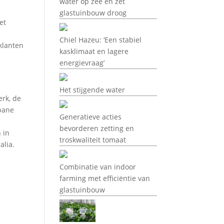
water op zee en zet
glastuinbouw droog
et
Chiel Hazeu: ‘Een stabiel
klanten
kasklimaat en lagere
n
energievraag’
Het stijgende water
erk, de
sbane
Generatieve acties
bevorderen zetting en
 in
troskwaliteit tomaat
alia.
Combinatie van indoor
farming met efficiëntie van
glastuinbouw