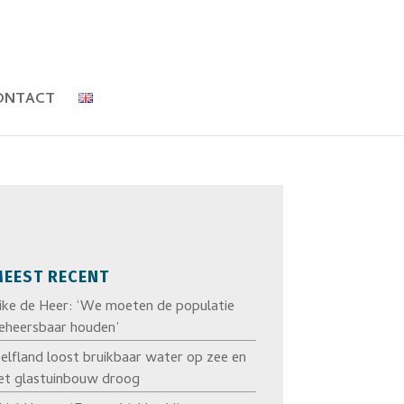
ONTACT
EEST RECENT
ike de Heer: ‘We moeten de populatie
eheersbaar houden’
elfland loost bruikbaar water op zee en
et glastuinbouw droog