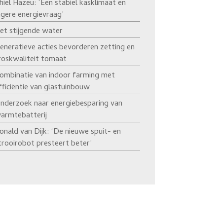
hiel Hazeu: ‘Een stabiel kasklimaat en
agere energievraag’
et stijgende water
eneratieve acties bevorderen zetting en
roskwaliteit tomaat
ombinatie van indoor farming met
fficiëntie van glastuinbouw
nderzoek naar energiebesparing van
armtebatterij
onald van Dijk: ‘De nieuwe spuit- en
trooirobot presteert beter’