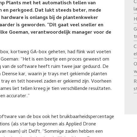
C
p Plants met het automatisch tellen van
l
n en perkgoed. Dat lukt steeds beter, mede
e hardware is onlangs bij de plantenkweker
H
rder is geworden. “Dit gaat veel sneller en
G
Wilke Goeman, verantwoordelijk manager voor de
t
C
-box, kortweg GA-box geheten, had flink wat voeten
e
. Goeman: “Het is een beetje een proces geweest om
O
g van de software heeft ruim twee jaar geduurd. De
w
en Deense kar, waarin je trays met gekiemde planten
 tray en telt hoeveel zaden er gekiemd zijn. Voorheen
R
mes liet tellen kreeg je tien verschillende resultaten.
s
 en accurater.”
software van de box ook het bruikbaarheidspercentage
tions (als startup begonnen als Applied Drone
 van naam) uit Delft. “Sommige zaden hebben een