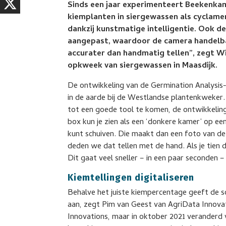
Sinds een jaar experimenteert Beekenkam
kiemplanten in siergewassen als cyclame
dankzij kunstmatige intelligentie. Ook d
aangepast, waardoor de camera handelbaa
accurater dan handmatig tellen”, zegt 
opkweek van siergewassen in Maasdijk.
De ontwikkeling van de Germination Analysis
in de aarde bij de Westlandse plantenkweker
tot een goede tool te komen, de ontwikkelin
box kun je zien als een ‘donkere kamer’ op e
kunt schuiven. Die maakt dan een foto van de
deden we dat tellen met de hand. Als je tien da
Dit gaat veel sneller – in een paar seconden –
Kiemtellingen digitaliseren
Behalve het juiste kiempercentage geeft de 
aan, zegt Pim van Geest van AgriData Innova
Innovations, maar in oktober 2021 veranderd