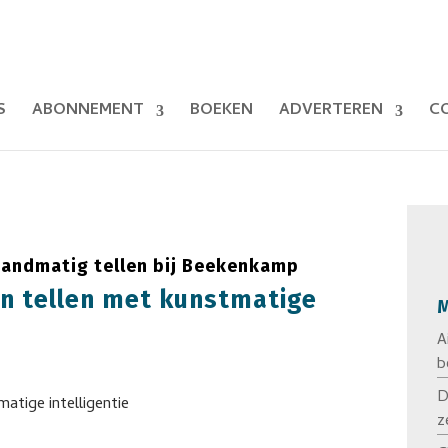
S
ABONNEMENT
BOEKEN
ADVERTEREN
C
handmatig tellen bij Beekenkamp
n tellen met kunstmatige
M
A
b
D
z