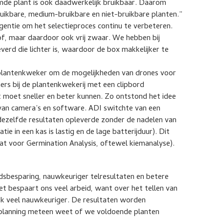
mde plant is ook daadwerkelijk bruikbaar. Daarom
ruikbare, medium-bruikbare en niet-bruikbare planten.”
gentie om het selectieproces continu te verbeteren.
of, maar daardoor ook vrij zwaar. We hebben bij
rd die lichter is, waardoor de box makkelijker te
 plantenkweker om de mogelijkheden van drones voor
rs bij de plantenkwekerij met een clipbord
t moet sneller en beter kunnen. Zo ontstond het idee
 van camera’s en software. ADI switchte van een
dezelfde resultaten opleverde zonder de nadelen van
ie in een kas is lastig en de lage batterijduur). Dit
aat voor Germination Analysis, oftewel kiemanalyse).
idsbesparing, nauwkeuriger telresultaten en betere
 bespaart ons veel arbeid, want over het tellen van
ook veel nauwkeuriger. De resultaten worden
planning meteen weet of we voldoende planten