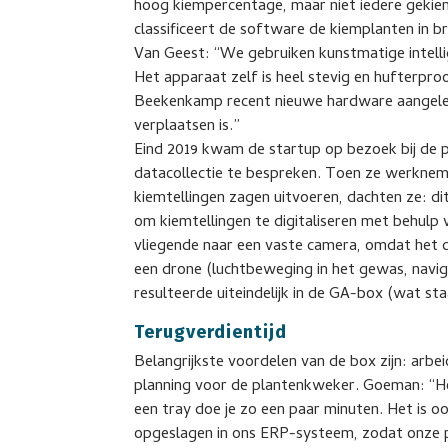
hoog kiempercentage, maar niet iedere gekie
classificeert de software de kiemplanten in b
Van Geest: “We gebruiken kunstmatige intelli
Het apparaat zelf is heel stevig en hufterpro
Beekenkamp recent nieuwe hardware aangeleve
verplaatsen is.”
Eind 2019 kwam de startup op bezoek bij de
datacollectie te bespreken. Toen ze werkneme
kiemtellingen zagen uitvoeren, dachten ze: di
om kiemtellingen te digitaliseren met behulp
vliegende naar een vaste camera, omdat het 
een drone (luchtbeweging in het gewas, navigat
resulteerde uiteindelijk in de GA-box (wat st
Terugverdientijd
Belangrijkste voordelen van de box zijn: arbe
planning voor de plantenkweker. Goeman: “Het
een tray doe je zo een paar minuten. Het is 
opgeslagen in ons ERP-systeem, zodat onze 