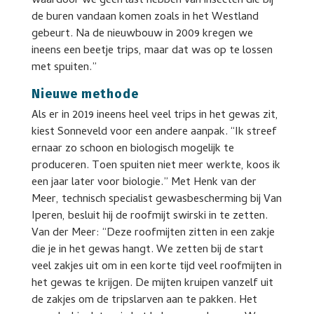
waardoor we geen last hebben van insecten die bij
de buren vandaan komen zoals in het Westland
gebeurt. Na de nieuwbouw in 2009 kregen we
ineens een beetje trips, maar dat was op te lossen
met spuiten.”
Nieuwe methode
Als er in 2019 ineens heel veel trips in het gewas zit,
kiest Sonneveld voor een andere aanpak. “Ik streef
ernaar zo schoon en biologisch mogelijk te
produceren. Toen spuiten niet meer werkte, koos ik
een jaar later voor biologie.” Met Henk van der
Meer, technisch specialist gewasbescherming bij Van
Iperen, besluit hij de roofmijt swirski in te zetten.
Van der Meer: “Deze roofmijten zitten in een zakje
die je in het gewas hangt. We zetten bij de start
veel zakjes uit om in een korte tijd veel roofmijten in
het gewas te krijgen. De mijten kruipen vanzelf uit
de zakjes om de tripslarven aan te pakken. Het