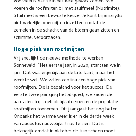
voordeel is dat ze in het hele gewas komen. We
voeren de roofmijten bij met stuifmeel (Nutrimite).
Stuifmeel is een bewuste keuze. Je kunt bij amaryllis
niet wekelijks voermijten inzetten omdat de
zemelen in de schacht van de bloem gaan zitten en
schimmel veroorzaken.”
Hoge piek van roofmijten
Vrij snel lijkt de nieuwe methode te werken.
Sonneveld: “Het eerste jaar, in 2020, startten we in
juni. Dat was eigenlijk aan de late kant, maar het
werkte wel. We willen continu een hoge piek van
roofmijten. Die is bepalend voor het succes. De
eerste twee jaar ging het al goed; we zagen de
aantallen trips geleidelijk afnemen en de populatie
roofmijten toenemen. Dit jaar gaat het nog beter.
Ondanks het warme weer is er in de derde week
van augustus nauwelijks trips te zien. Dat is
belangrijk omdat in oktober de tuin schoon moet