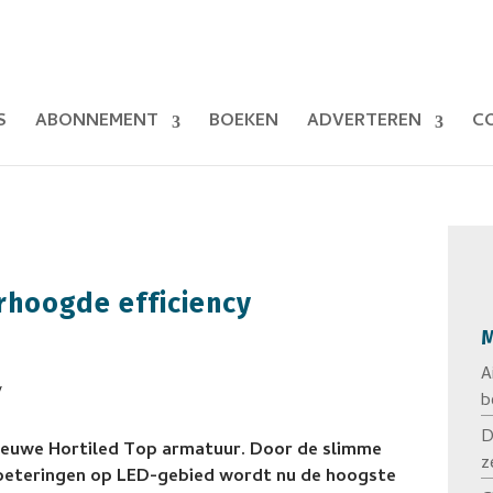
S
ABONNEMENT
BOEKEN
ADVERTEREN
C
hoogde efficiency
M
A
b
D
nieuwe Hortiled Top armatuur. Door de slimme
z
rbeteringen op LED-gebied wordt nu de hoogste