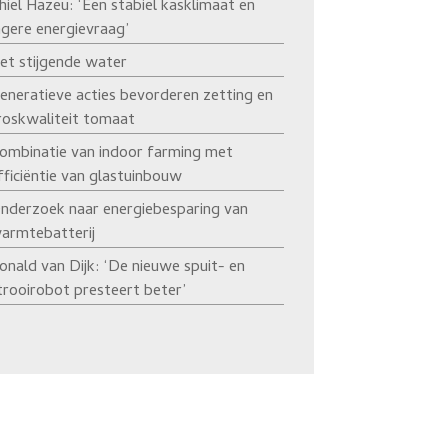
hiel Hazeu: ‘Een stabiel kasklimaat en
agere energievraag’
et stijgende water
eneratieve acties bevorderen zetting en
roskwaliteit tomaat
ombinatie van indoor farming met
fficiëntie van glastuinbouw
nderzoek naar energiebesparing van
armtebatterij
onald van Dijk: ‘De nieuwe spuit- en
trooirobot presteert beter’