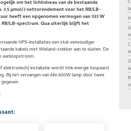
C
mogelijk om het lichtniveau van de bestaande
l
n: 3,5 µmol/J nettorendement voor het RB/LB-
atuur heeft een opgenomen vermogen van 333 W
H
 RB/LB-spectrum. Qua uiterlijk blijft het
G
t
bestaande HPS-installaties een stuk eenvoudiger
C
staande kabels met Wieland-stekker aan te sluiten. De
e
e aanloopstroom.
O
 elektronisch) installatie wordt 50% energie bespaard
w
ing. Bij het vervangen van één 600W lamp door twee
R
 gegeven.
s
6
ssant: