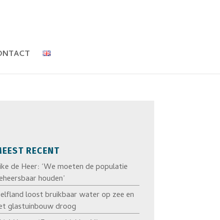
ONTACT
EEST RECENT
ike de Heer: ‘We moeten de populatie
eheersbaar houden’
elfland loost bruikbaar water op zee en
et glastuinbouw droog