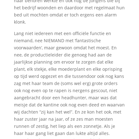
naar behoren werkte en ook nog de jongens die bij
het bedrijf woonden en daardoor met regelmaat hun
bed uit mochten omdat er toch ergens een alarm
klonk.
Lang niet iedereen met een officiële functie en
niemand, nee NIEMAND met ‘fantastische
voorwaarden’, maar gewoon omdat het moest. En
nee, de productieleider die genoeg had aan de
jaarlijkse planning om ervoor te zorgen dat elke
plant, elk stekje, elke moederplant en elke oprisping
op tijd werd opgezet en die tussendoor ook nog kans
zag met haar team de (soms wel erg) grote orders
ook nog even op te rapen is nergens gescout, niet
aangebracht door een headhunter, maar was dat
meisje dat de kantine ook nog even deed en waarvan
wij dachten “zij kan het wel”. En ze kon het ook, met
haar zuster jaar na jaar, of ze zes man moesten
runnen of zestig, het liep als een zonnetje. Als je
haar haar gang liet gaan dan lukte altijd alles.