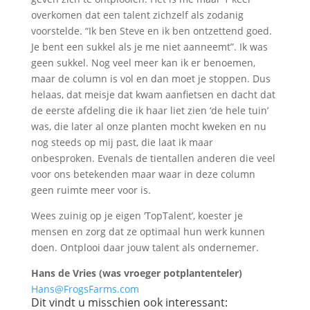
overkomen dat een talent zichzelf als zodanig
voorstelde. “Ik ben Steve en ik ben ontzettend goed.
Je bent een sukkel als je me niet aanneemt”. Ik was
geen sukkel. Nog veel meer kan ik er benoemen,
maar de column is vol en dan moet je stoppen. Dus
helaas, dat meisje dat kwam aanfietsen en dacht dat
de eerste afdeling die ik haar liet zien ‘de hele tuin’
was, die later al onze planten mocht kweken en nu
nog steeds op mij past, die laat ik maar
onbesproken. Evenals de tientallen anderen die veel
voor ons betekenden maar waar in deze column
geen ruimte meer voor is.
Wees zuinig op je eigen ‘TopTalent’, koester je
mensen en zorg dat ze optimaal hun werk kunnen
doen. Ontplooi daar jouw talent als ondernemer.
Hans de Vries (was vroeger potplantenteler)
Hans@FrogsFarms.com
Dit vindt u misschien ook interessant: