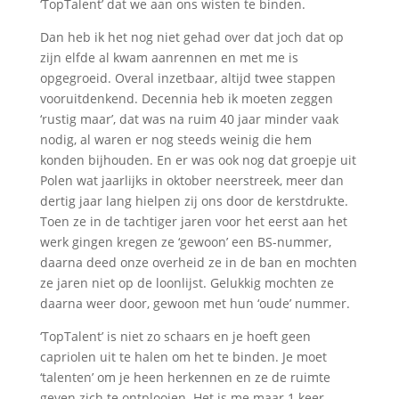
‘TopTalent’ dat we aan ons wisten te binden.
Dan heb ik het nog niet gehad over dat joch dat op
zijn elfde al kwam aanrennen en met me is
opgegroeid. Overal inzetbaar, altijd twee stappen
vooruitdenkend. Decennia heb ik moeten zeggen
‘rustig maar’, dat was na ruim 40 jaar minder vaak
nodig, al waren er nog steeds weinig die hem
konden bijhouden. En er was ook nog dat groepje uit
Polen wat jaarlijks in oktober neerstreek, meer dan
dertig jaar lang hielpen zij ons door de kerstdrukte.
Toen ze in de tachtiger jaren voor het eerst aan het
werk gingen kregen ze ‘gewoon’ een BS-nummer,
daarna deed onze overheid ze in de ban en mochten
ze jaren niet op de loonlijst. Gelukkig mochten ze
daarna weer door, gewoon met hun ‘oude’ nummer.
‘TopTalent’ is niet zo schaars en je hoeft geen
capriolen uit te halen om het te binden. Je moet
‘talenten’ om je heen herkennen en ze de ruimte
geven zich te ontplooien. Het is me maar 1 keer