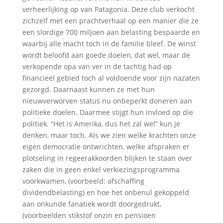
verheerlijking op van Patagonia. Deze club verkocht
zichzelf met een prachtverhaal op een manier die ze
een slordige 700 miljoen aan belasting bespaarde en
waarbij alle macht toch in de familie bleef. De winst
wordt beloofd aan goede doelen, dat wel, maar de
verkopende opa van ver in de tachtig had op
financieel gebied toch al voldoende voor zijn nazaten
gezorgd. Daarnaast kunnen ze met hun
nieuwverworven status nu onbeperkt doneren aan
politieke doelen. Daarmee stijgt hun invloed op die
politiek. “Het is Amerika, dus het zal wel” kun je
denken, maar toch. Als we zien welke krachten onze
eigen democratie ontwrichten, welke afspraken er
plotseling in regeerakkoorden blijken te staan over
zaken die in geen enkel verkiezingsprogramma
voorkwamen, (voorbeeld: afschaffing
dividendbelasting) en hoe het onbenul gekoppeld
aan onkunde fanatiek wordt doorgedrukt,
(voorbeelden stikstof onzin en pensioen