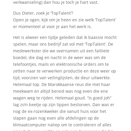
verkwanseling) dan hou je toch je hart vast.
Dus Dieter, zoek je ‘TopTalent’?
Open je ogen, kijk om je heen en zie welk ‘TopTalent’
er momenteel al voor je aan het werk is.
Het is alweer een tijdje geleden dat ik baassie mocht
spelen, maar ons bedrijf zat vol met ‘TopTalent’. De
medewerkster die we overnamen uit een failliete
boedel, die dag en nacht in de weer was om de
telefoontjes, mails en elektronische orders om te
zetten naar te verwerken productie en deze weer op
tijd, voorzien van veilinglijsten, de deur uitwerkte.
Helemaal top. De Marokkaanse reus die met haar
meekwam en altijd bereid was nog even die ene
wagen weg te rijden. Helemaal goud. “Is goed joh”
lag zo’n beetje op zijn lippen bestorven. Dan was er
nog de ex-rozenkweker die vanuit huis voor het
slapen gaan nog even alle afdelingen op de
klimaatcomputer naliep om te controleren of alles