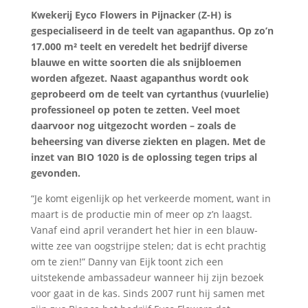
Kwekerij Eyco Flowers in Pijnacker (Z-H) is
gespecialiseerd in de teelt van agapanthus. Op zo’n
17.000 m² teelt en veredelt het bedrijf diverse
blauwe en witte soorten die als snijbloemen
worden afgezet. Naast agapanthus wordt ook
geprobeerd om de teelt van cyrtanthus (vuurlelie)
professioneel op poten te zetten. Veel moet
daarvoor nog uitgezocht worden – zoals de
beheersing van diverse ziekten en plagen. Met de
inzet van BIO 1020 is de oplossing tegen trips al
gevonden.
“Je komt eigenlijk op het verkeerde moment, want in
maart is de productie min of meer op z’n laagst.
Vanaf eind april verandert het hier in een blauw-
witte zee van oogstrijpe stelen; dat is echt prachtig
om te zien!” Danny van Eijk toont zich een
uitstekende ambassadeur wanneer hij zijn bezoek
voor gaat in de kas. Sinds 2007 runt hij samen met