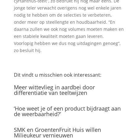
cyrtanthus-teelt”, zo bedrukt hij nog maar eens. De
jonge teler verwacht overigens nog wel enkele jaren
nodig te hebben om de selecties te verbeteren,
onder meer op steellengte en houdbaarheid. “En
daarna zullen we ook nog volumes moeten maken en
een stabiele kwaliteit moeten gaan leveren.
Voorlopig hebben we dus nog uitdagingen genoeg”,
zo besluit hij.
Dit vindt u misschien ook interessant:
Meer wittevlieg in aardbei door
differentiatie van teeltwijzen
‘Hoe weet je of een product bijdraagt aan
de weerbaarheid?’
SMK en GroentenFruit Huis willen
Milieukeur vernieuwen