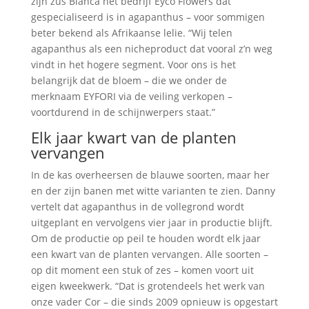
zijn zus Bianca het bedrijf Eyco Flowers dat
gespecialiseerd is in agapanthus – voor sommigen
beter bekend als Afrikaanse lelie. “Wij telen
agapanthus als een nicheproduct dat vooral z’n weg
vindt in het hogere segment. Voor ons is het
belangrijk dat de bloem – die we onder de
merknaam EYFORI via de veiling verkopen –
voortdurend in de schijnwerpers staat.”
Elk jaar kwart van de planten
vervangen
In de kas overheersen de blauwe soorten, maar her
en der zijn banen met witte varianten te zien. Danny
vertelt dat agapanthus in de vollegrond wordt
uitgeplant en vervolgens vier jaar in productie blijft.
Om de productie op peil te houden wordt elk jaar
een kwart van de planten vervangen. Alle soorten –
op dit moment een stuk of zes – komen voort uit
eigen kweekwerk. “Dat is grotendeels het werk van
onze vader Cor – die sinds 2009 opnieuw is opgestart