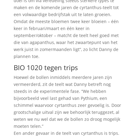
doel is om via veredeling steeds sterkere types te
maken en de komende jaren de cyrtanthus-teelt tot
een volwaardige bedrijfstak uit te laten groeien.
Omdat de meeste bloemen twee keer bloeien – één
keer in februari/maart en één keer in
september/oktober – matcht de teelt heel goed met
die van agapanthus, waar het zwaartepunt van het
werk juist in zomermaanden ligt”, zo licht Danny de
plannen toe.
BIO 1020 tegen trips
Hoewel de bollen inmiddels meerdere jaren zijn
vermeerderd, zit de teelt wat Danny betreft nog
steeds in de experimentele fase. “We hebben
bijvoorbeeld veel last gehad van Pythium, een
schimmel waarvoor cyrtanthus zeer gevoelig is. Door
grootschalige uitval zijn we behoorlijk teruggezet, al
weten we nu wel dat we de bollen zo droog mogelijk
moeten telen.”
Een ander gevaar in de teelt van cyrtanthus is trips.