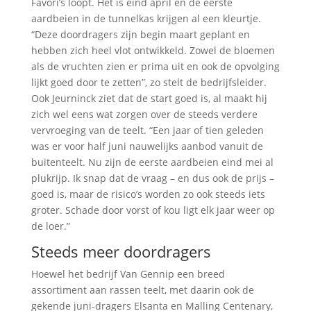
Favori’s loopt. Het is eind april en de eerste
aardbeien in de tunnelkas krijgen al een kleurtje.
“Deze doordragers zijn begin maart geplant en
hebben zich heel vlot ontwikkeld. Zowel de bloemen
als de vruchten zien er prima uit en ook de opvolging
lijkt goed door te zetten”, zo stelt de bedrijfsleider.
Ook Jeurninck ziet dat de start goed is, al maakt hij
zich wel eens wat zorgen over de steeds verdere
vervroeging van de teelt. “Een jaar of tien geleden
was er voor half juni nauwelijks aanbod vanuit de
buitenteelt. Nu zijn de eerste aardbeien eind mei al
plukrijp. Ik snap dat de vraag – en dus ook de prijs –
goed is, maar de risico’s worden zo ook steeds iets
groter. Schade door vorst of kou ligt elk jaar weer op
de loer.”
Steeds meer doordragers
Hoewel het bedrijf Van Gennip een breed
assortiment aan rassen teelt, met daarin ook de
gekende juni-dragers Elsanta en Malling Centenary,