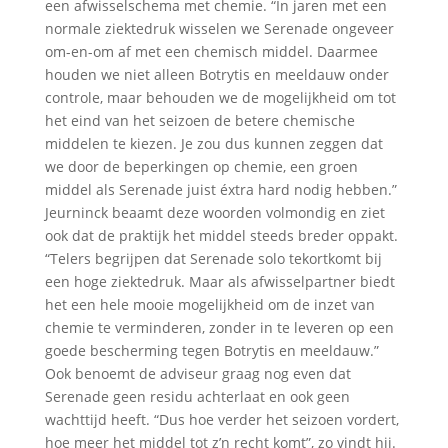
een afwisselschema met chemie. “In jaren met een
normale ziektedruk wisselen we Serenade ongeveer
om-en-om af met een chemisch middel. Daarmee
houden we niet alleen Botrytis en meeldauw onder
controle, maar behouden we de mogelijkheid om tot
het eind van het seizoen de betere chemische
middelen te kiezen. Je zou dus kunnen zeggen dat
we door de beperkingen op chemie, een groen
middel als Serenade juist éxtra hard nodig hebben.”
Jeurninck beaamt deze woorden volmondig en ziet
ook dat de praktijk het middel steeds breder oppakt.
“Telers begrijpen dat Serenade solo tekortkomt bij
een hoge ziektedruk. Maar als afwisselpartner biedt
het een hele mooie mogelijkheid om de inzet van
chemie te verminderen, zonder in te leveren op een
goede bescherming tegen Botrytis en meeldauw.”
Ook benoemt de adviseur graag nog even dat
Serenade geen residu achterlaat en ook geen
wachttijd heeft. “Dus hoe verder het seizoen vordert,
hoe meer het middel tot z’n recht komt”, zo vindt hij.