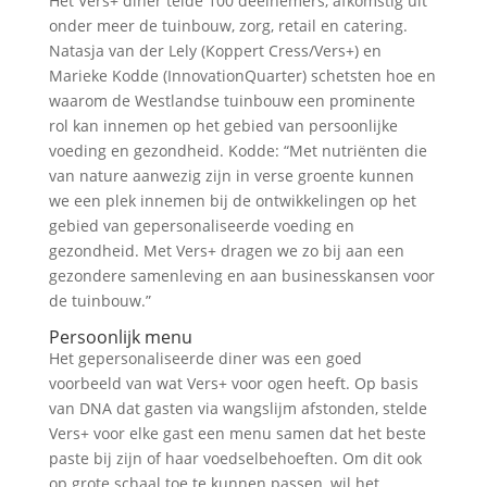
Het Vers+ diner telde 100 deelnemers, afkomstig uit
onder meer de tuinbouw, zorg, retail en catering.
Natasja van der Lely (Koppert Cress/Vers+) en
Marieke Kodde (InnovationQuarter) schetsten hoe en
waarom de Westlandse tuinbouw een prominente
rol kan innemen op het gebied van persoonlijke
voeding en gezondheid. Kodde: “Met nutriënten die
van nature aanwezig zijn in verse groente kunnen
we een plek innemen bij de ontwikkelingen op het
gebied van gepersonaliseerde voeding en
gezondheid. Met Vers+ dragen we zo bij aan een
gezondere samenleving en aan businesskansen voor
de tuinbouw.”
Persoonlijk menu
Het gepersonaliseerde diner was een goed
voorbeeld van wat Vers+ voor ogen heeft. Op basis
van DNA dat gasten via wangslijm afstonden, stelde
Vers+ voor elke gast een menu samen dat het beste
paste bij zijn of haar voedselbehoeften. Om dit ook
op grote schaal toe te kunnen passen, wil het