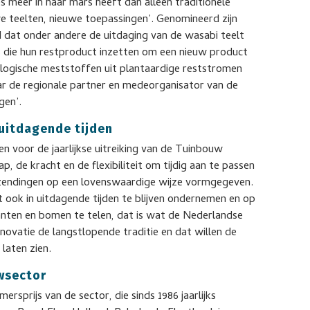
 meer in haar mars heeft dan alleen traditionele
euwe teelten, nieuwe toepassingen’. Genomineerd zijn
d dat onder andere de uitdaging van de wasabi teelt
s
die hun restproduct inzetten om een nieuw product
iologische meststoffen uit plantaardige reststromen
ar de regionale partner en medeorganisator van de
gen’.
uitdagende tijden
n voor de jaarlijkse uitreiking van de Tuinbouw
 de kracht en de flexibiliteit om tijdig aan te passen
nzendingen op een lovenswaardige wijze vormgegeven.
st ook in uitdagende tijden te blijven ondernemen en op
nten en bomen te telen, dat is wat de Nederlandse
novatie de langstlopende traditie en dat willen de
 laten zien.
wsector
sprijs van de sector, die sinds 1986 jaarlijks