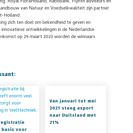
ng. Royal FloraHolland, Rabobank, Flynth adviseurs en
 Landbouw van Natuur en Voedselkwaliteit zijn partner
st-Holland.
hting zich ten doel om bekendheid te geven en
n innovatieve ontwikkelingen in de Nederlandse
jeenkomst op 29 maart 2023 worden de winnaars
ssant:
Van januari tot mei
2021 steeg export
naar Duitsland met
egistratie
21%
 basis voor