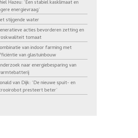
hiel Hazeu: ‘Een stabiel kasklimaat en
agere energievraag’
et stijgende water
eneratieve acties bevorderen zetting en
roskwaliteit tomaat
ombinatie van indoor farming met
fficiëntie van glastuinbouw
nderzoek naar energiebesparing van
armtebatterij
onald van Dijk: ‘De nieuwe spuit- en
trooirobot presteert beter’