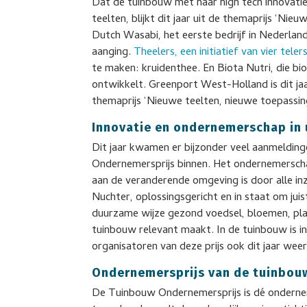
Dat de tuinbouw met haar high tech innovaties
teelten, blijkt dit jaar uit de themaprijs ‘Ni
Dutch Wasabi, het eerste bedrijf in Nederlan
aanging.
Theelers, een initiatief van vier teler
te maken: kruidenthee. En Biota Nutri, die b
ontwikkelt. Greenport West-Holland is dit ja
themaprijs ‘Nieuwe teelten, nieuwe toepassin
Innovatie en ondernemerschap in 
Dit jaar kwamen er bijzonder veel aanmeldinge
Ondernemersprijs binnen. Het ondernemerschap,
aan de veranderende omgeving is door alle i
Nuchter, oplossingsgericht en in staat om jui
duurzame wijze gezond voedsel, bloemen, pla
tuinbouw relevant maakt. In de tuinbouw is in
organisatoren van deze prijs ook dit jaar weer
Ondernemersprijs van de tuinbou
De Tuinbouw Ondernemersprijs is dé ondernemer