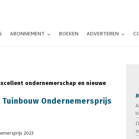
S
ABONNEMENT
BOEKEN
ADVERTEREN
C
, excellent ondernemerschap en nieuwe
M
r Tuinbouw Ondernemersprijs
A
b
D
z