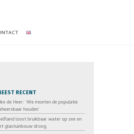
ONTACT
EEST RECENT
ike de Heer: ‘We moeten de populatie
eheersbaar houden’
elfland loost bruikbaar water op zee en
et glastuinbouw droog