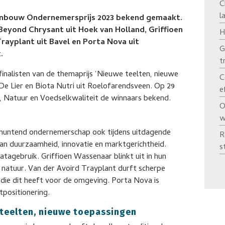
C
l
Tuinbouw Ondernemersprijs 2023 bekend gemaakt.
 Beyond Chrysant uit Hoek van Holland, Griffioen
H
rayplant uit Bavel en Porta Nova uit
G
.
t
nalisten van de themaprijs ‘Nieuwe teelten, nieuwe
C
De Lier en Biota Nutri uit Roelofarendsveen. Op 29
e
 Natuur en Voedselkwaliteit de winnaars bekend.
O
w
tmuntend ondernemerschap ook tijdens uitdagende
R
van duurzaamheid, innovatie en marktgerichtheid.
s
tagebruik. Griffioen Wassenaar blinkt uit in hun
natuur. Van der Avoird Trayplant durft scherpe
 die dit heeft voor de omgeving. Porta Nova is
tpositionering.
 teelten, nieuwe toepassingen