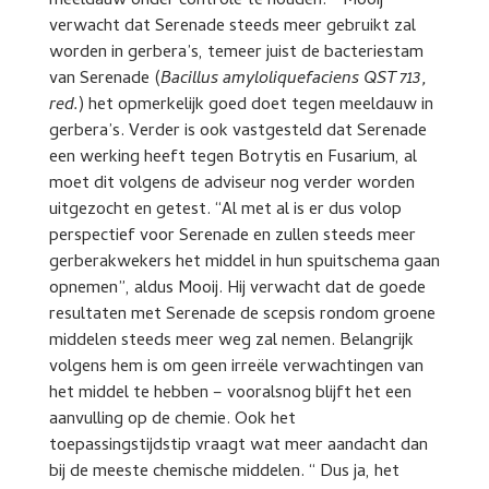
meeldauw onder controle te houden.” Mooij
verwacht dat Serenade steeds meer gebruikt zal
worden in gerbera’s, temeer juist de bacteriestam
van Serenade (
Bacillus amyloliquefaciens QST 713,
red.
) het opmerkelijk goed doet tegen meeldauw in
gerbera’s. Verder is ook vastgesteld dat Serenade
een werking heeft tegen Botrytis en Fusarium, al
moet dit volgens de adviseur nog verder worden
uitgezocht en getest. “Al met al is er dus volop
perspectief voor Serenade en zullen steeds meer
gerberakwekers het middel in hun spuitschema gaan
opnemen”, aldus Mooij. Hij verwacht dat de goede
resultaten met Serenade de scepsis rondom groene
middelen steeds meer weg zal nemen. Belangrijk
volgens hem is om geen irreële verwachtingen van
het middel te hebben – vooralsnog blijft het een
aanvulling op de chemie. Ook het
toepassingstijdstip vraagt wat meer aandacht dan
bij de meeste chemische middelen. “ Dus ja, het