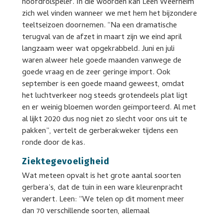
hoofdrolspeler. In die woorden kan Leen Weerheim
zich wel vinden wanneer we met hem het bijzondere
teeltseizoen doornemen. “Na een dramatische
terugval van de afzet in maart zijn we eind april
langzaam weer wat opgekrabbeld. Juni en juli
waren alweer hele goede maanden vanwege de
goede vraag en de zeer geringe import. Ook
september is een goede maand geweest, omdat
het luchtverkeer nog steeds grotendeels plat ligt
en er weinig bloemen worden geïmporteerd. Al met
al lijkt 2020 dus nog niet zo slecht voor ons uit te
pakken”, vertelt de gerberakweker tijdens een
ronde door de kas.
Ziektegevoeligheid
Wat meteen opvalt is het grote aantal soorten
gerbera’s, dat de tuin in een ware kleurenpracht
verandert. Leen: “We telen op dit moment meer
dan 70 verschillende soorten, allemaal