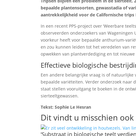
Tripsen blijven een probleem in de sierteelt.
bepaalde plantensoorten, gewasstadia of vari
aantrekkelijkheid voor de Californische trips F
In een recent PPS-project over ‘Weerbare teelt
observeerden onderzoekers van Wageningen Uni
voorkeur heeft voor bepaalde anthurium-variët
en zou kunnen leiden tot het veredelen van res
opwekken van plantverdediging en tot nieuwe 
Effectieve biologische bestrijd
Een andere belangrijke vraag is of natuurlijke
bepaalde variëteiten. Verder onderzoek naar d
staat stellen vooruitgang te boeken in de ontwi
sierteeltgewassen.
Tekst: Sophie Le Hesran
Dit vindt u misschien ook 
‘Substraat in biologische teelt verdie