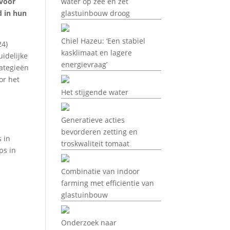
 voor
water op zee en zet
d in hun
glastuinbouw droog
Chiel Hazeu: ‘Een stabiel
24)
kasklimaat en lagere
idelijke
energievraag’
rategieën
or het
Het stijgende water
Generatieve acties
bevorderen zetting en
 in
troskwaliteit tomaat
ps in
Combinatie van indoor
farming met efficiëntie van
glastuinbouw
Onderzoek naar