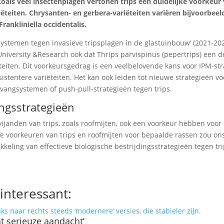
 Zoals veel insectenplagen vertonen trips een duidelijke voorkeur
ëteiten. Chrysanten- en gerbera-variëteiten variëren bijvoorbeel
rankliniella occidentalis.
systemen tegen invasieve tripsplagen in de glastuinbouw’ (2021-20
versity &Research ook dat Thrips parvispinus (pepertrips) een du
eiten. Dit voorkeursgedrag is een veelbelovende kans voor IPM-st
istentere variëteiten. Het kan ook leiden tot nieuwe strategieën vo
vangsystemen of push-pull-strategieën tegen trips.
ingsstrategieën
 vijanden van trips, zoals roofmijten, ook een voorkeur hebben voor
e voorkeuren van trips en roofmijten voor bepaalde rassen zou ons
kkeling van effectieve biologische bestrijdingsstrategieën tegen tri
interessant:
nt serieuze aandacht’