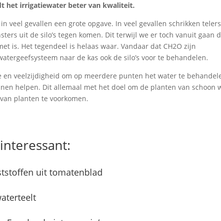
 het irrigatiewater beter van kwaliteit.
in veel gevallen een grote opgave. In veel gevallen schrikken teler
ters uit de silo’s tegen komen. Dit terwijl we er toch vanuit gaan d
et is. Het tegendeel is helaas waar. Vandaar dat CH2O zijn
atergeefsysteem naar de kas ook de silo’s voor te behandelen.
e en veelzijdigheid om op meerdere punten het water te behandel
unnen helpen. Dit allemaal met het doel om de planten van schoon 
l van planten te voorkomen.
interessant:
eststoffen uit tomatenblad
aterteelt