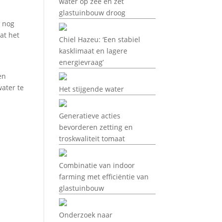
water op zee en zet
glastuinbouw droog
s nog
at het
Chiel Hazeu: ‘Een stabiel
kasklimaat en lagere
energievraag’
en
water te
Het stijgende water
Generatieve acties
bevorderen zetting en
troskwaliteit tomaat
Combinatie van indoor
farming met efficiëntie van
glastuinbouw
Onderzoek naar