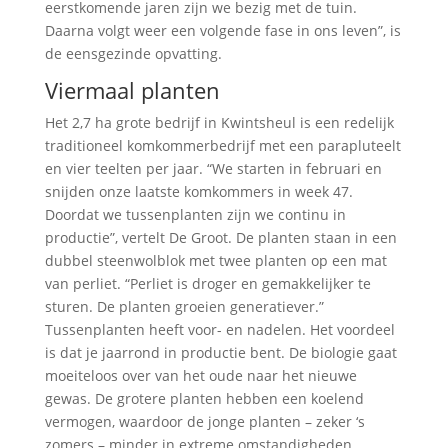
eerstkomende jaren zijn we bezig met de tuin.
Daarna volgt weer een volgende fase in ons leven”, is
de eensgezinde opvatting.
Viermaal planten
Het 2,7 ha grote bedrijf in Kwintsheul is een redelijk
traditioneel komkommerbedrijf met een parapluteelt
en vier teelten per jaar. “We starten in februari en
snijden onze laatste komkommers in week 47.
Doordat we tussenplanten zijn we continu in
productie”, vertelt De Groot. De planten staan in een
dubbel steenwolblok met twee planten op een mat
van perliet. “Perliet is droger en gemakkelijker te
sturen. De planten groeien generatiever.”
Tussenplanten heeft voor- en nadelen. Het voordeel
is dat je jaarrond in productie bent. De biologie gaat
moeiteloos over van het oude naar het nieuwe
gewas. De grotere planten hebben een koelend
vermogen, waardoor de jonge planten – zeker ‘s
zomers – minder in extreme omstandigheden