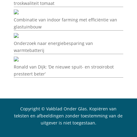
troskwaliteit tomaat
Combinatie van indoor farming met efficiëntie van
glastuinbouw
Onderzoek naar energiebesparing van
warmtebatterij
Ronald van Dijk: ‘De nieuwe spuit- en strooirobot
presteert beter’
Copyright © Vakblad Onder Glas. Kopiëren van
teksten en afbeeldingen zonder toestemming van de
uitgever is niet toegestaan.