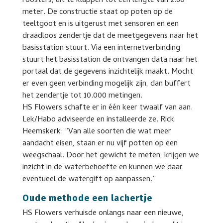
roosters, uit te klappen tot een lengte van 2.60
meter. De constructie staat op poten op de
teeltgoot en is uitgerust met sensoren en een
draadloos zendertje dat de meetgegevens naar het
basisstation stuurt. Via een internetverbinding
stuurt het basisstation de ontvangen data naar het
portaal dat de gegevens inzichtelijk maakt. Mocht
er even geen verbinding mogelijk zijn, dan buffert
het zendertje tot 10.000 metingen.
HS Flowers schafte er in één keer twaalf van aan.
Lek/Habo adviseerde en installeerde ze. Rick
Heemskerk: “Van alle soorten die wat meer
aandacht eisen, staan er nu vijf potten op een
weegschaal. Door het gewicht te meten, krijgen we
inzicht in de waterbehoefte en kunnen we daar
eventueel de watergift op aanpassen.”
Oude methode een lachertje
HS Flowers verhuisde onlangs naar een nieuwe,