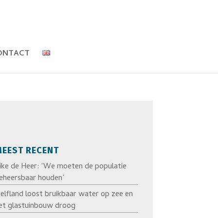
ONTACT
EEST RECENT
ike de Heer: ‘We moeten de populatie
eheersbaar houden’
elfland loost bruikbaar water op zee en
et glastuinbouw droog