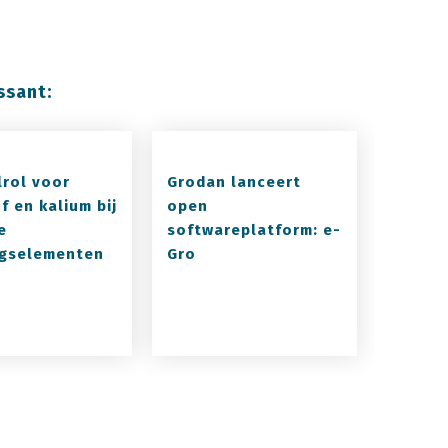
ssant:
lrol voor
Grodan lanceert
f en kalium bij
open
e
softwareplatform: e-
gselementen
Gro