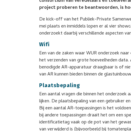
consortium van veredelaars en toeleveran
project proberen te beantwoorden, is hoe
De kick-off van het Publiek-Private Samenw
mei plaats en inmiddels lopen er al vier show
onderzoekt daarbij verschillende aspecten va
Wifi
Een van de zaken waar WUR onderzoek naar do
het verzenden van grote hoeveelheden data. 
benodigde AR-apparatuur draagbaar is of nie
van AR kunnen bieden binnen de glastuinbouw
Plaatsbepaling
Een aantal vragen die binnen het onderzoek 
lijken. De plaatsbepaling van een gebruiker en 
Bij een aantal AR-toepassingen is het voldoe
bij andere toepassingen draait het om een spec
identificatietag vaak op de pot van het gewas
van verwijderd is (bijvoorbeeld bij tomatenpla