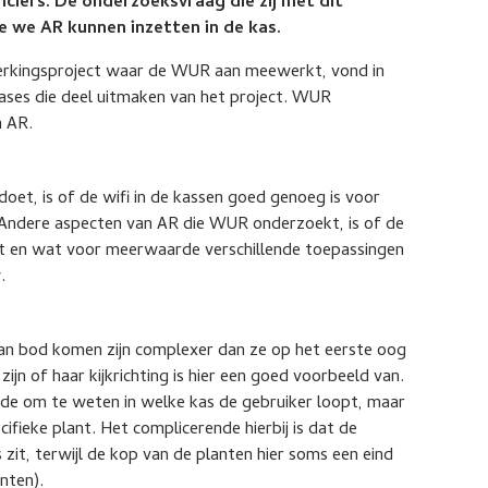
ciers. De onderzoeksvraag die zij met dit
 we AR kunnen inzetten in de kas.
erkingsproject waar de WUR aan meewerkt, vond in
cases die deel uitmaken van het project. WUR
n AR.
et, is of de wifi in de kassen goed genoeg is voor
Andere aspecten van AR die WUR onderzoekt, is of de
t en wat voor meerwaarde verschillende toepassingen
.
aan bod komen zijn complexer dan ze op het eerste oog
zijn of haar kijkrichting is hier een goed voorbeeld van.
nde om te weten in welke kas de gebruiker loopt, maar
ifieke plant. Het complicerende hierbij is dat de
 zit, terwijl de kop van de planten hier soms een eind
nten).