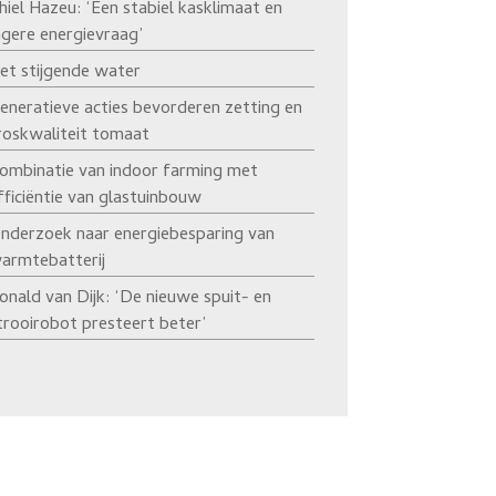
hiel Hazeu: ‘Een stabiel kasklimaat en
agere energievraag’
et stijgende water
eneratieve acties bevorderen zetting en
roskwaliteit tomaat
ombinatie van indoor farming met
fficiëntie van glastuinbouw
nderzoek naar energiebesparing van
armtebatterij
onald van Dijk: ‘De nieuwe spuit- en
trooirobot presteert beter’