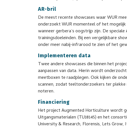
AR-bril
De meest recente showcases waar WUR mee is 
onderzoekt WUR momenteel of het mogelijk i
wanneer gerbera’s oogstrijp zijn. De special
trainingsdoeleinden. Bij een vergelijkbare s
onder meer nabij-infrarood te zien of het gew
Implementeren data
Twee andere showcases die binnen het projec
aanpassen van data. Hierin wordt onderzocht o
meetboxen te raadplegen. Ook kijken de onde
scannen, zodat teeltonderzoekers ter plekke 
noteren.
Financiering
Het project Augmented Horticulture wordt g
Uitgangsmaterialen (TU18145) en het consor
University & Research, Florensis, Lets Grow, 