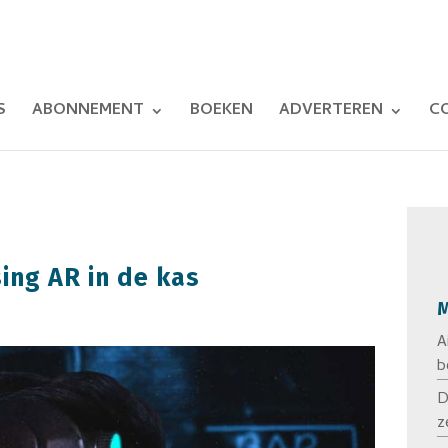
S
ABONNEMENT
BOEKEN
ADVERTEREN
C
ng AR in de kas
M
A
b
D
z