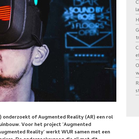
C
l
H
G
t
C
e
O
w
R
s
 onderzoekt of Augmented Reality (AR) een rol
tuinbouw. Voor het project ‘Augmented
a Augmented Reality’ werkt WUR samen met een