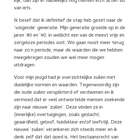
kijk, dan zijn er nauwelijks nog mensen echt actief lid
van iets.
Ik besef dat ik definitief de stap heb gezet naar de
‘volgende’ generatie. Mijn generatie groeide op in de
jaren ‘80 en ‘90, in wellicht een van de meest vrije en
zorgeloze periodes ooit. We gaan nooit meer terug
naar zo’n periode, maar de waarden die we hebben
meegekregen zouden we wel meer mogen
uitdragen.
Voor mijn jeugd had je overzichtelijke zuilen met
duidelijke normen en waarden. Tegenwoordig zijn
die oude zuilen versplinterd of verdwenen en ik
vermoed dat er veel ontwortelde mensen zoekende
zijn naar nieuwe ‘zuilen’. Deze vinden ze in
(innerlijke) overtuigingen, zoals geslacht,
geaardheid, geloof, huidskleur en/of leefstijl. Deze
nieuwe ‘zuilen’ verankeren zich steeds meer en ik
denk zelf dat dat goed is. Het bestaansrecht van