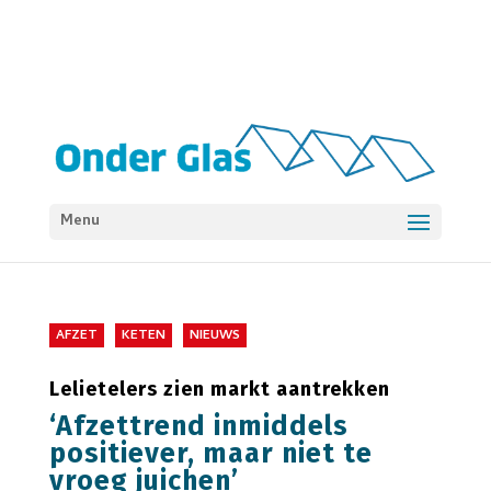
Menu
AFZET
KETEN
NIEUWS
Lelietelers zien markt aantrekken
‘Afzettrend inmiddels
positiever, maar niet te
vroeg juichen’