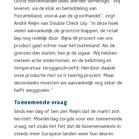
Grote hoeveelheden lelies werden vernietigd. “Wij
leveren, via de klok en bemiddeling van
FloraHolland, vooral aan de groothandel”, zegt
André Reijm van Double Check Lily. “In deze hoek
vielen aanvankelijk de grootste klappen, de retail
liep nog redelijk door. Bijna 98 procent van ons
product gaat echter naar het buitenland. Als de
grenzen dan sluiten, ben je de sigaar. Wij hebben
meteen actie ondernomen, en de belichting en
temperatuur teruggeschroefd. Hierdoor daalde
onze productie met zo’n twintig procent. Maar
desondanks moesten we aanvankelijk nog zeker de
helft weggooien.”
Toenemende vraag
Sinds een dag of tien ziet Reijm dat de markt zich
herstelt. Moederdag zorgde voor een toenemende
vraag, net zoals het feit dat de bloemenwinkels in
steeds meer Europese landen weer hun deuren