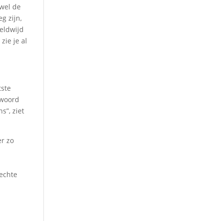
 wel de
g zijn,
eldwijd
zie je al
tste
 woord
s”, ziet
er zo
 echte