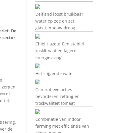
Delfland loost bruikbaar
water op zee en zet
glastuinbouw droog
riet. De
e sector
Chiel Hazeu: ‘Een stabiel
kasklimaat en lagere
energievraag’
Het stijgende water
n.
, zorgen
Generatieve acties
 wordt
bevorderen zetting en
eriet.
troskwaliteit tomaat
Combinatie van indoor
tisering.
farming met efficiëntie van
over de
glastuinbouw