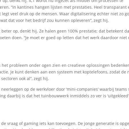
er op, denkt hij. ICT wordt nu ingezet als middel om processen te
teren. “In kantines hangen lijsten met prestaties. Heel transparant 
t legt veel druk op de mensen. Waar digitalisering echter niet zo go
wat dat voor het bedrijf zou kunnen opleveren”, zegt hij.
t beter op, denkt hij. Ze halen geen 100% prestatie; dat betekent d
eten doen. “Je moet er goed op letten dat het werk daardoor niet
s het probleem onder ogen zien en creatieve oplossingen bedenken
ractie. Je kunt denken aan een systeem met koptelefoons, zodat de
sectoren ook al”, zegt hij.
 neerleggen op de werkvloer door ‘mini-companies’ waarbij teams
g daarbij is dat het tuinbouwwerk inmiddels zo ver is ‘uitgekleed’
in de vraag of gaming iets kan toevoegen. De jonge generatie is opg