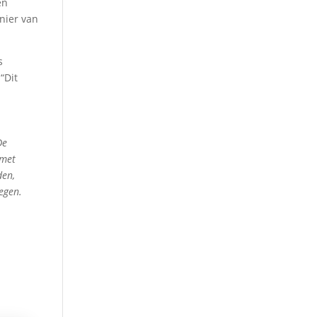
en
nier van
s
“Dit
De
 met
den,
egen.