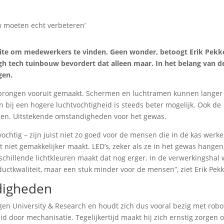
te om medewerkers te vinden. Geen wonder, betoogt Erik Pekke
h tech tuinbouw bevordert dat alleen maar. In het belang van d
gen.
 sprongen vooruit gemaakt. Schermen en luchtramen kunnen langer
en bij een hogere luchtvochtigheid is steeds beter mogelijk. Ook de
gen. Uitstekende omstandigheden voor het gewas.
htig – zijn juist niet zo goed voor de mensen die in de kas werke
 niet gemakkelijker maakt. LED’s, zeker als ze in het gewas hangen
schillende lichtkleuren maakt dat nog erger. In de verwerkingshal
ductkwaliteit, maar een stuk minder voor de mensen”, ziet Erik Pekk
digheden
gen University & Research en houdt zich dus vooral bezig met robo
d door mechanisatie. Tegelijkertijd maakt hij zich ernstig zorgen 