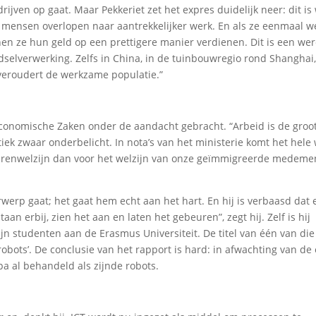
edrijven op gaat. Maar Pekkeriet zet het expres duidelijk neer: dit is
 mensen overlopen naar aantrekkelijker werk. En als ze eenmaal we
en ze hun geld op een prettigere manier verdienen. Dit is een wer
elverwerking. Zelfs in China, in de tuinbouwregio rond Shanghai, 
 veroudert de werkzame populatie.”
 Economische Zaken onder de aandacht gebracht. “Arbeid is de groo
ek zwaar onderbelicht. In nota’s van het ministerie komt het hele
ierenwelzijn dan voor het welzijn van onze geïmmigreerde medemen
rwerp gaat; het gaat hem echt aan het hart. En hij is verbaasd dat 
aan erbij, zien het aan en laten het gebeuren”, zegt hij. Zelf is hij
jn studenten aan de Erasmus Universiteit. De titel van één van die
robots’. De conclusie van het rapport is hard: in afwachting van de
a al behandeld als zijnde robots.