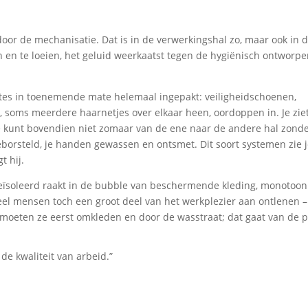
or de mechanisatie. Dat is in de verwerkingshal zo, maar ook in d
en en te loeien, het geluid weerkaatst tegen de hygiënisch ontworp
tes in toenemende mate helemaal ingepakt: veiligheidschoenen,
oms meerdere haarnetjes over elkaar heen, oordoppen in. Je ziet
 kunt bovendien niet zomaar van de ene naar de andere hal zonde
borsteld, je handen gewassen en ontsmet. Dit soort systemen zie j
t hij.
 geïsoleerd raakt in de bubble van beschermende kleding, monotoo
veel mensen toch een groot deel van het werkplezier aan ontlenen – 
 moeten ze eerst omkleden en door de wasstraat; dat gaat van de p
 de kwaliteit van arbeid.”