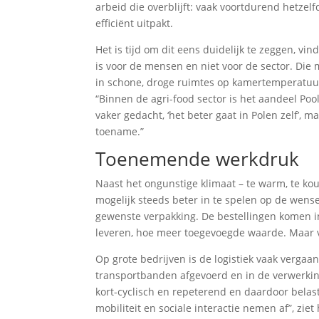
arbeid die overblijft: vaak voortdurend hetzel
efficiënt uitpakt.
Het is tijd om dit eens duidelijk te zeggen, vi
is voor de mensen en niet voor de sector. Di
in schone, droge ruimtes op kamertemperatuu
“Binnen de agri-food sector is het aandeel Po
vaker gedacht, ‘het beter gaat in Polen zelf’, 
toename.”
Toenemende werkdruk
Naast het ongunstige klimaat – te warm, te kou
mogelijk steeds beter in te spelen op de wense
gewenste verpakking. De bestellingen komen in 
leveren, hoe meer toegevoegde waarde. Maar v
Op grote bedrijven is de logistiek vaak verga
transportbanden afgevoerd en in de verwerking
kort-cyclisch en repeterend en daardoor belas
mobiliteit en sociale interactie nemen af”, ziet h