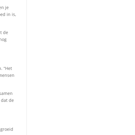
en je
ed in is,
at de
 nog
. “Het
 mensen
 samen
 dat de
egroeid