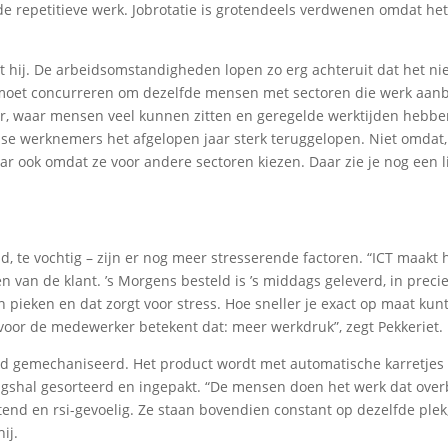
fde repetitieve werk. Jobrotatie is grotendeels verdwenen omdat het
ndt hij. De arbeidsomstandigheden lopen zo erg achteruit dat het ni
e moet concurreren om dezelfde mensen met sectoren die werk aan
r, waar mensen veel kunnen zitten en geregelde werktijden hebbe
olse werknemers het afgelopen jaar sterk teruggelopen. Niet omdat,
maar ook omdat ze voor andere sectoren kiezen. Daar zie je nog een l
d, te vochtig – zijn er nog meer stresserende factoren. “ICT maakt 
n van de klant. ’s Morgens besteld is ’s middags geleverd, in preci
pieken en dat zorgt voor stress. Hoe sneller je exact op maat kun
oor de medewerker betekent dat: meer werkdruk”, zegt Pekkeriet.
and gemechaniseerd. Het product wordt met automatische karretjes 
shal gesorteerd en ingepakt. “De mensen doen het werk dat overbl
tend en rsi-gevoelig. Ze staan bovendien constant op dezelfde plek
ij.