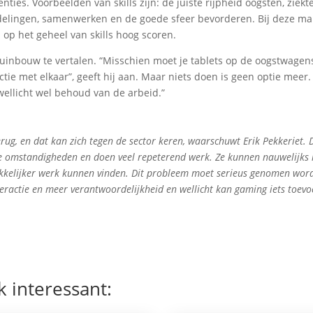
nties. Voorbeelden van skills zijn: de juiste rijpheid oogsten, ziekt
lingen, samenwerken en de goede sfeer bevorderen. Bij deze ma
 op het geheel van skills hoog scoren.
tuinbouw te vertalen. “Misschien moet je tablets op de oogstwagen
ie met elkaar”, geeft hij aan. Maar niets doen is geen optie meer. 
wellicht wel behoud van de arbeid.”
erug, en dat kan zich tegen de sector keren, waarschuwt Erik Pekkeriet. 
de omstandigheden en doen veel repeterend werk. Ze kunnen nauwelijks
rekkelijker werk kunnen vinden. Dit probleem moet serieus genomen wor
nteractie en meer verantwoordelijkheid en wellicht kan gaming iets toevo
k interessant: