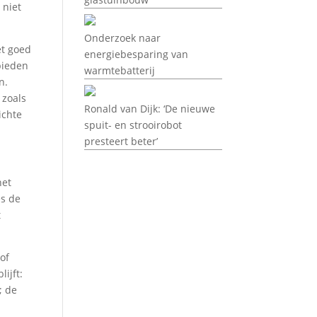
 niet
Onderzoek naar
et goed
energiebesparing van
bieden
warmtebatterij
n.
 zoals
Ronald van Dijk: ‘De nieuwe
ichte
spuit- en strooirobot
presteert beter’
het
es de
t
of
ijft:
; de