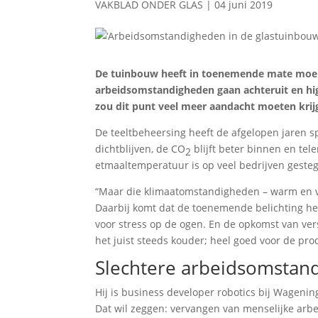
VAKBLAD ONDER GLAS
|
04 juni 2019
De tuinbouw heeft in toenemende mate moei
arbeidsomstandigheden gaan achteruit en hig
zou dit punt veel meer aandacht moeten krij
De teeltbeheersing heeft de afgelopen jaren
dichtblijven, de CO
blijft beter binnen en tel
2
etmaaltemperatuur is op veel bedrijven geste
“Maar die klimaatomstandigheden – warm en voc
Daarbij komt dat de toenemende belichting het
voor stress op de ogen. En de opkomst van ver
het juist steeds kouder; heel goed voor de pro
Slechtere arbeidsomstan
Hij is business developer robotics bij Wagenin
Dat wil zeggen: vervangen van menselijke arbei