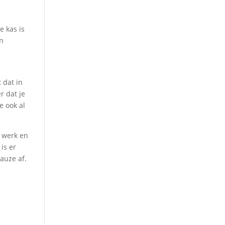
e kas is
en
 dat in
r dat je
e ook al
n werk en
is er
auze af.