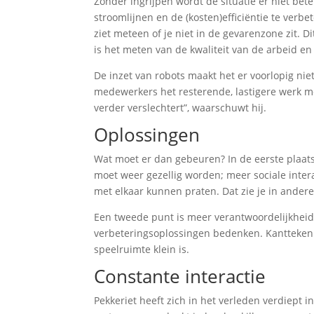
Zonder ingrijpen wordt de situatie er niet bet
stroomlijnen en de (kosten)efficiëntie te verbe
ziet meteen of je niet in de gevarenzone zit. Di
is het meten van de kwaliteit van de arbeid en 
De inzet van robots maakt het er voorlopig nie
medewerkers het resterende, lastigere werk mo
verder verslechtert”, waarschuwt hij.
Oplossingen
Wat moet er dan gebeuren? In de eerste plaat
moet weer gezellig worden; meer sociale inte
met elkaar kunnen praten. Dat zie je in andere 
Een tweede punt is meer verantwoordelijkheid
verbeteringsoplossingen bedenken. Kanttekenin
speelruimte klein is.
Constante interactie
Pekkeriet heeft zich in het verleden verdiept 