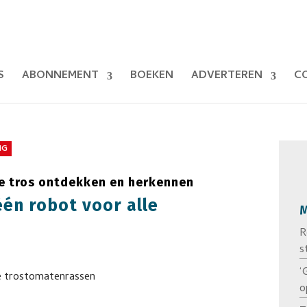
S
ABONNEMENT
BOEKEN
ADVERTEREN
C
NG
de tros ontdekken en herkennen
én robot voor alle
M
R
s
‘
o