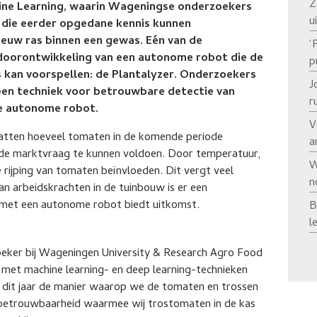
Z
hine Learning, waarin Wageningse onderzoekers
u
 die eerder opgedane kennis kunnen
ieuw ras binnen een gewas. Eén van de
‘
doorontwikkeling van een autonome robot die de
p
 kan voorspellen: de Plantalyzer. Onderzoekers
J
een techniek voor betrouwbare detectie van
r
ie autonome robot.
V
chatten hoeveel tomaten in de komende periode
a
de marktvraag te kunnen voldoen. Door temperatuur,
W
e rijping van tomaten beïnvloeden. Dit vergt veel
n
van arbeidskrachten in de tuinbouw is er een
g met een autonome robot biedt uitkomst.
B
l
eker bij Wageningen University & Research Agro Food
t met machine learning- en deep learning-technieken
 dit jaar de manier waarop we de tomaten en trossen
 betrouwbaarheid waarmee wij trostomaten in de kas