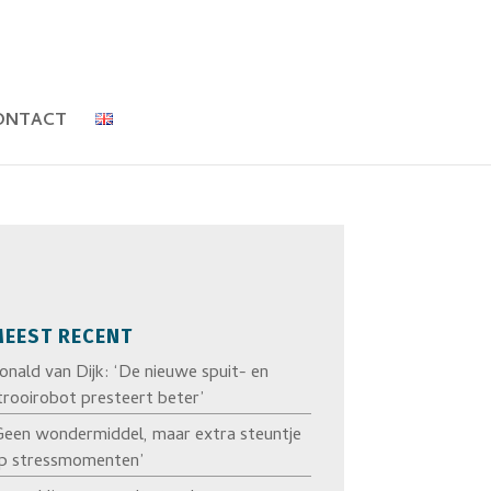
ONTACT
EEST RECENT
onald van Dijk: ‘De nieuwe spuit- en
trooirobot presteert beter’
Geen wondermiddel, maar extra steuntje
p stressmomenten’