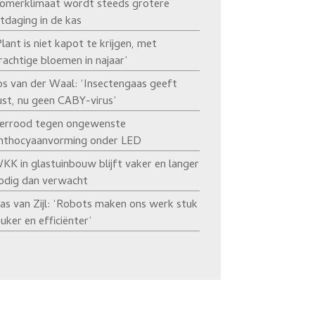
omerklimaat wordt steeds grotere
itdaging in de kas
Plant is niet kapot te krijgen, met
rachtige bloemen in najaar’
os van der Waal: ‘Insectengaas geeft
ust, nu geen CABY-virus’
errood tegen ongewenste
nthocyaanvorming onder LED
KK in glastuinbouw blijft vaker en langer
odig dan verwacht
as van Zijl: ‘Robots maken ons werk stuk
euker en efficiënter’