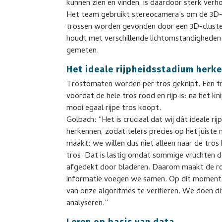
kunnen zien en vinden, is daardoor sterk verh
Het team gebruikt stereocamera’s om de 3D-p
trossen worden gevonden door een 3D-cluste
houdt met verschillende lichtomstandigheden 
gemeten.
Het ideale rijpheidsstadium herk
Trostomaten worden per tros geknipt. Een tr
voordat de hele tros rood en rijp is: na het 
mooi egaal rijpe tros koopt.
Golbach: “Het is cruciaal dat wij dát ideale 
herkennen, zodat telers precies op het juis
maakt: we willen dus niet alleen naar de tros
tros. Dat is lastig omdat sommige vruchten d
afgedekt door bladeren. Daarom maakt de robo
informatie voegen we samen. Op dit moment
van onze algoritmes te verifiëren. We doen d
analyseren.”