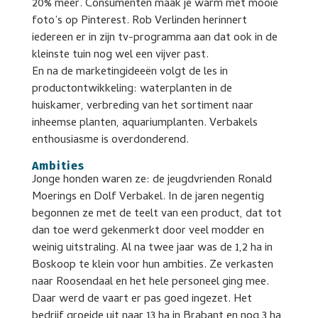
20% meer. Consumenten maak je warm met mooie
foto’s op Pinterest. Rob Verlinden herinnert
iedereen er in zijn tv-programma aan dat ook in de
kleinste tuin nog wel een vijver past.
En na de marketingideeën volgt de les in
productontwikkeling: waterplanten in de
huiskamer, verbreding van het sortiment naar
inheemse planten, aquariumplanten. Verbakels
enthousiasme is overdonderend.
Ambities
Jonge honden waren ze: de jeugdvrienden Ronald
Moerings en Dolf Verbakel. In de jaren negentig
begonnen ze met de teelt van een product, dat tot
dan toe werd gekenmerkt door veel modder en
weinig uitstraling. Al na twee jaar was de 1,2 ha in
Boskoop te klein voor hun ambities. Ze verkasten
naar Roosendaal en het hele personeel ging mee.
Daar werd de vaart er pas goed ingezet. Het
bedrijf groeide uit naar 13 ha in Brabant en nog 3 ha