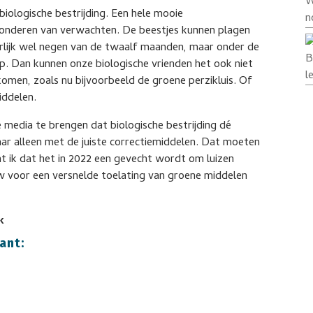
W
 biologische bestrijding. Een hele mooie
n
wonderen van verwachten. De beestjes kunnen plagen
uurlijk wel negen van de twaalf maanden, maar onder de
B
op. Dan kunnen onze biologische vrienden het ook niet
l
 komen, zoals nu bijvoorbeeld de groene perzikluis. Of
iddelen.
e media te brengen dat biologische bestrijding dé
aar alleen met de juiste correctiemiddelen. Dat moeten
ik dat het in 2022 een gevecht wordt om luizen
uw voor een versnelde toelating van groene middelen
k
ant: