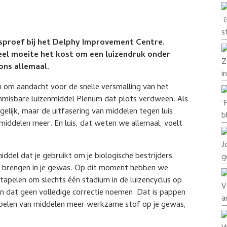
‘
s
gsproef bij het Delphy Improvement Centre.
el moeite het kost om een luizendruk onder
Z
ons allemaal.
i
n om aandacht voor de snelle versmalling van het
misbare luizenmiddel Plenum dat plots verdween. Als
‘
gelijk, maar de uitfasering van middelen tegen luis
b
emiddelen meer. En luis, dat weten we allemaal, voelt
J
iddel dat je gebruikt om je biologische bestrijders
g
e brengen in je gewas. Op dit moment hebben we
stapelen om slechts één stadium in de luizencyclus op
V
an dat geen volledige correctie noemen. Dat is pappen
a
tapelen van middelen meer werkzame stof op je gewas,