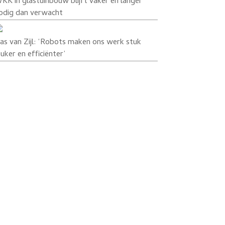
KK in glastuinbouw blijft vaker en langer
odig dan verwacht
as van Zijl: ‘Robots maken ons werk stuk
euker en efficiënter’