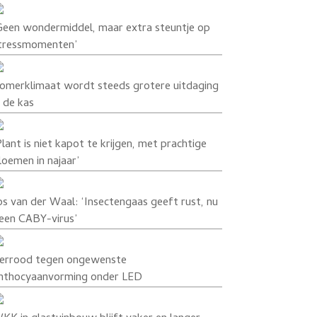
Geen wondermiddel, maar extra steuntje op
tressmomenten’
omerklimaat wordt steeds grotere uitdaging
n de kas
Plant is niet kapot te krijgen, met prachtige
loemen in najaar’
os van der Waal: ‘Insectengaas geeft rust, nu
een CABY-virus’
errood tegen ongewenste
nthocyaanvorming onder LED