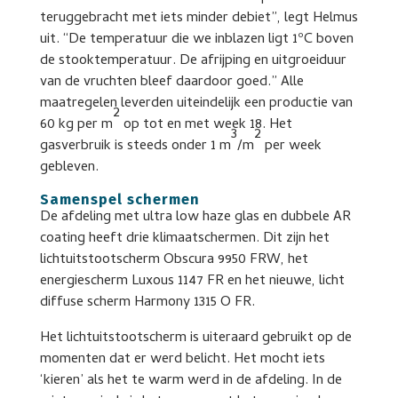
teruggebracht met iets minder debiet”, legt Helmus
uit. “De temperatuur die we inblazen ligt 1ºC boven
de stooktemperatuur. De afrijping en uitgroeiduur
van de vruchten bleef daardoor goed.” Alle
maatregelen leverden uiteindelijk een productie van
2
60 kg per m
op tot en met week 18. Het
3
2
gasverbruik is steeds onder 1 m
/m
per week
gebleven.
Samenspel schermen
De afdeling met ultra low haze glas en dubbele AR
coating heeft drie klimaatschermen. Dit zijn het
lichtuitstootscherm Obscura 9950 FRW, het
energiescherm Luxous 1147 FR en het nieuwe, licht
diffuse scherm Harmony 1315 O FR.
Het lichtuitstootscherm is uiteraard gebruikt op de
momenten dat er werd belicht. Het mocht iets
‘kieren’ als het te warm werd in de afdeling. In de