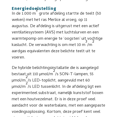
Energiedoelstelling
2
In de 1.000 m
grote afdeling startte de teelt (50
weken) met het ras Merlice al vroeg, op 11
augustus. De afdeling is uitgerust met een actief
ventilatiesysteem (AVS) met luchtslurven en een
warmtepomp om energie te ‘oogsten’ uit vochtige
3
2
kaslucht. De verwachting is om met 10 m
/m
aardgas equivalenten deze belichte teelt uit te
voeren.
De hybride belichtingsinstallatie die is aangelegd
2
bestaat uit 110 µmol/m
/s SON-T-lampen, 55
2
µmol/m
/s LED-toplicht, aangevuld met 60
2
µmol/m
/s LED tussenlicht. In de afdeling ligt een
experimenteel substraat, namelijk kunststof boxen
met een houtvezelmat. Er is in deze proef veel
aandacht voor de waterbalans, met een aangepaste
voedingsoplossing. Kortom, deze proef kent veel