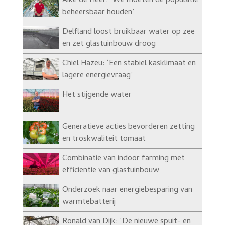
Aike de Heer: ‘We moeten de populatie
beheersbaar houden’
Delfland loost bruikbaar water op zee
en zet glastuinbouw droog
Chiel Hazeu: ‘Een stabiel kasklimaat en
lagere energievraag’
Het stijgende water
Generatieve acties bevorderen zetting
en troskwaliteit tomaat
Combinatie van indoor farming met
efficiëntie van glastuinbouw
Onderzoek naar energiebesparing van
warmtebatterij
Ronald van Dijk: ‘De nieuwe spuit- en