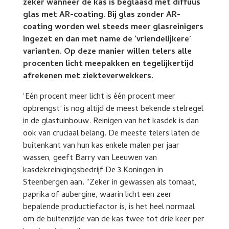
zeker wanneer de kas is beglaasd met diffuus
glas met AR-coating. Bij glas zonder AR-
coating worden wel steeds meer glasreinigers
ingezet en dan met name de ‘vriendelijkere’
varianten. Op deze manier willen telers alle
procenten licht meepakken en tegelijkertijd
afrekenen met ziekteverwekkers.
‘Eén procent meer licht is één procent meer
opbrengst’ is nog altijd de meest bekende stelregel
in de glastuinbouw. Reinigen van het kasdek is dan
ook van cruciaal belang. De meeste telers laten de
buitenkant van hun kas enkele malen per jaar
wassen, geeft Barry van Leeuwen van
kasdekreinigingsbedrijf De 3 Koningen in
Steenbergen aan. “Zeker in gewassen als tomaat,
paprika of aubergine, waarin licht een zeer
bepalende productiefactor is, is het heel normaal
om de buitenzijde van de kas twee tot drie keer per