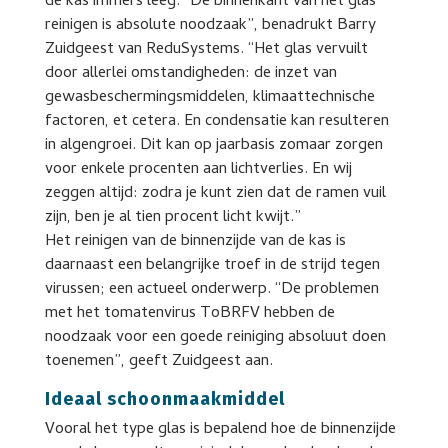
de kas immers leeg. “De binnenkant van het glas
reinigen is absolute noodzaak”, benadrukt Barry
Zuidgeest van ReduSystems. “Het glas vervuilt
door allerlei omstandigheden: de inzet van
gewasbeschermingsmiddelen, klimaattechnische
factoren, et cetera. En condensatie kan resulteren
in algengroei. Dit kan op jaarbasis zomaar zorgen
voor enkele procenten aan lichtverlies. En wij
zeggen altijd: zodra je kunt zien dat de ramen vuil
zijn, ben je al tien procent licht kwijt.”
Het reinigen van de binnenzijde van de kas is
daarnaast een belangrijke troef in de strijd tegen
virussen; een actueel onderwerp. “De problemen
met het tomatenvirus ToBRFV hebben de
noodzaak voor een goede reiniging absoluut doen
toenemen”, geeft Zuidgeest aan.
Ideaal schoonmaakmiddel
Vooral het type glas is bepalend hoe de binnenzijde