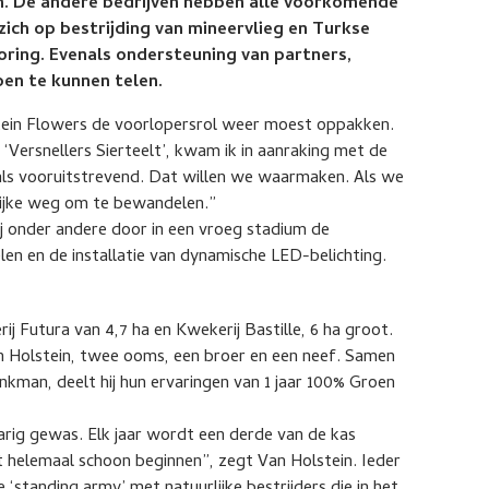
en. De andere bedrijven hebben alle voorkomende
 zich op bestrijding van mineervlieg en Turkse
toring. Evenals ondersteuning van partners,
en te kunnen telen.
stein Flowers de voorlopersrol weer moest oppakken.
p ‘Versnellers Sierteelt’, kwam ik in aanraking met de
ls vooruitstrevend. Dat willen we waarmaken. Als we
lijke weg om te bewandelen.”
ij onder andere door in een vroeg stadium de
n en de installatie van dynamische LED-belichting.
ij Futura van 4,7 ha en Kwekerij Bastille, 6 ha groot.
n Holstein, twee ooms, een broer en een neef. Samen
kman, deelt hij hun ervaringen van 1 jaar 100% Groen
arig gewas. Elk jaar wordt een derde van de kas
t helemaal schoon beginnen”, zegt Van Holstein. Ieder