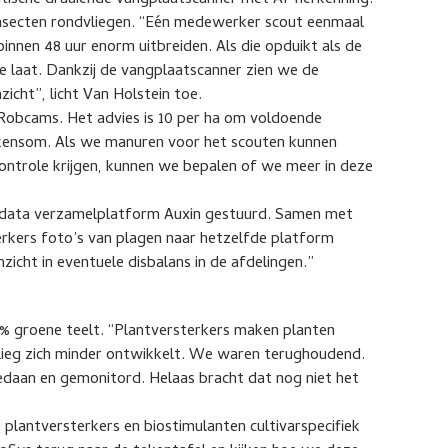
tische draaiende vangplaatscanner met AI-herkenning.
insecten rondvliegen. “Eén medewerker scout eenmaal
binnen 48 uur enorm uitbreiden. Als die opduikt als de
e laat. Dankzij de vangplaatscanner zien we de
icht”, licht Van Holstein toe.
 Robcams. Het advies is 10 per ha om voldoende
 rekensom. Als we manuren voor het scouten kunnen
controle krijgen, kunnen we bepalen of we meer in deze
 data verzamelplatform Auxin gestuurd. Samen met
kers foto’s van plagen naar hetzelfde platform
zicht in eventuele disbalans in de afdelingen.”
0% groene teelt. “Plantversterkers maken planten
vlieg zich minder ontwikkelt. We waren terughoudend.
aan en gemonitord. Helaas bracht dat nog niet het
lantversterkers en biostimulanten cultivarspecifiek