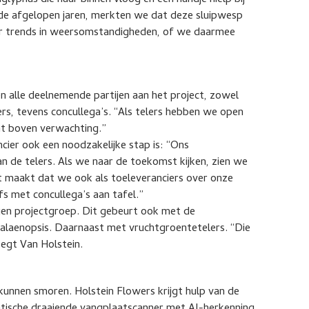
yphus die naar binnen vloog en een handje hielp bij
 de afgelopen jaren, merkten we dat deze sluipwesp
ar trends in weersomstandigheden, of we daarmee
en alle deelnemende partijen aan het project, zowel
ers, tevens concullega’s. “Als telers hebben we open
at boven verwachting.”
cier ook een noodzakelijke stap is: “Ons
 de telers. Als we naar de toekomst kijken, zien we
 maakt dat we ook als toeleveranciers over onze
s met concullega’s aan tafel.”
en projectgroep. Dit gebeurt ook met de
alaenopsis. Daarnaast met vruchtgroentetelers. “Die
zegt Van Holstein.
 kunnen smoren. Holstein Flowers krijgt hulp van de