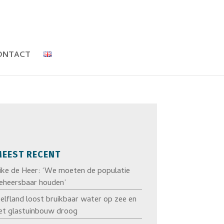
ONTACT
EEST RECENT
ike de Heer: ‘We moeten de populatie
eheersbaar houden’
elfland loost bruikbaar water op zee en
et glastuinbouw droog