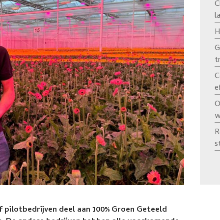
C
l
H
G
t
C
e
O
w
R
s
jf pilotbedrijven deel aan 100% Groen Geteeld