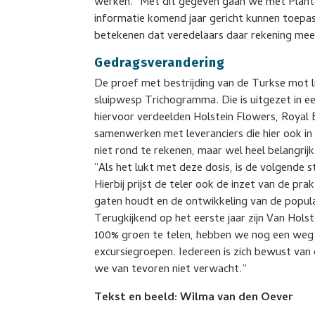
werken. “Met dit gegeven gaan we met Planto
informatie komend jaar gericht kunnen toepa
betekenen dat veredelaars daar rekening mee 
Gedragsverandering
De proef met bestrijding van de Turkse mot li
sluipwesp Trichogramma. Die is uitgezet in ee
hiervoor verdeelden Holstein Flowers, Royal 
samenwerken met leveranciers die hier ook in 
niet rond te rekenen, maar wel heel belangrij
“Als het lukt met deze dosis, is de volgende 
Hierbij prijst de teler ook de inzet van de p
gaten houdt en de ontwikkeling van de popula
Terugkijkend op het eerste jaar zijn Van Hol
100% groen te telen, hebben we nog een weg 
excursiegroepen. Iedereen is zich bewust va
we van tevoren niet verwacht.”
Tekst en beeld: Wilma van den Oever