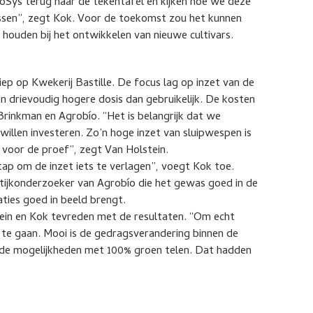
Sys terug naar de tekentafel en kijken hoe we deze
ssen”, zegt Kok. Voor de toekomst zou het kunnen
houden bij het ontwikkelen van nieuwe cultivars.
ep op Kwekerij Bastille. De focus lag op inzet van de
n drievoudig hogere dosis dan gebruikelijk. De kosten
Brinkman en Agrobío. “Het is belangrijk dat we
willen investeren. Zo’n hoge inzet van sluipwespen is
k voor de proef”, zegt Van Holstein.
stap om de inzet iets te verlagen”, voegt Kok toe.
raktijkonderzoeker van Agrobío die het gewas goed in de
ties goed in beeld brengt.
stein en Kok tevreden met de resultaten. “Om echt
te gaan. Mooi is de gedragsverandering binnen de
n de mogelijkheden met 100% groen telen. Dat hadden