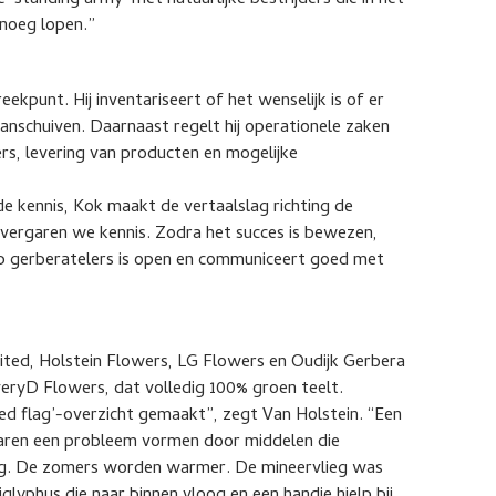
e ‘standing army’ met natuurlijke bestrijders die in het
enoeg lopen.”
ekpunt. Hij inventariseert of het wenselijk is of er
aanschuiven. Daarnaast regelt hij operationele zaken
rs, levering van producten en mogelijke
de kennis, Kok maakt de vertaalslag richting de
 vergaren we kennis. Zodra het succes is bewezen,
oep gerberatelers is open en communiceert goed met
nited, Holstein Flowers, LG Flowers en Oudijk Gerbera
EveryD Flowers, dat volledig 100% groen teelt.
red flag’-overzicht gemaakt”, zegt Van Holstein. “Een
 jaren een probleem vormen door middelen die
ng. De zomers worden warmer. De mineervlieg was