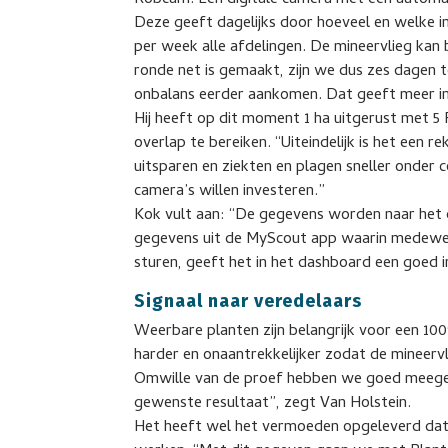
Robcam. Een digitale camera met een automa
Deze geeft dagelijks door hoeveel en welke 
per week alle afdelingen. De mineervlieg kan 
ronde net is gemaakt, zijn we dus zes dagen t
onbalans eerder aankomen. Dat geeft meer inz
Hij heeft op dit moment 1 ha uitgerust met 5
overlap te bereiken. “Uiteindelijk is het een
uitsparen en ziekten en plagen sneller onder 
camera’s willen investeren.”
Kok vult aan: “De gegevens worden naar het
gegevens uit de MyScout app waarin medewer
sturen, geeft het in het dashboard een goed in
Signaal naar veredelaars
Weerbare planten zijn belangrijk voor een 10
harder en onaantrekkelijker zodat de mineer
Omwille van de proef hebben we goed meeged
gewenste resultaat”, zegt Van Holstein.
Het heeft wel het vermoeden opgeleverd dat p