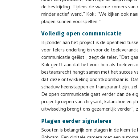
nooit een probleem, vanwege de sluipwesp Digl
de bestrijding. Tijdens de warme zomers van
minder actief werd.” Kok: “We kijken ook na
plagen kunnen voorspellen.”
Volledig open communicatie
Bijzonder aan het project is de openheid tuss
voor telers onderling én voor de toeleveranci
communicatie geëist”, zegt de teler. “Dat ga
Kok geeft aan dat het voor hen als toeleveran
bestaansrecht hangt samen met het succes van
dat deze ontwikkeling onontkoombaar is. Dat
schaduw heenstappen en transparant zijn, zelf
De open communicatie gaat verder dan de eig
projectgroepen van chrysant, kalanchoë en ph
uitwisseling brengt ons gezamenlijk verder”, 
Plagen eerder signaleren
Scouten is belangrijk om plagen in de kiem te