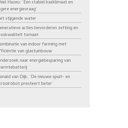
hiel Hazeu: ‘Een stabiel kasklimaat en
agere energievraag’
et stijgende water
eneratieve acties bevorderen zetting en
roskwaliteit tomaat
ombinatie van indoor farming met
fficiëntie van glastuinbouw
nderzoek naar energiebesparing van
armtebatterij
onald van Dijk: ‘De nieuwe spuit- en
trooirobot presteert beter’