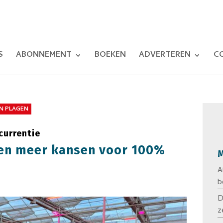
S
ABONNEMENT
BOEKEN
ADVERTEREN
C
EN PLAGEN
currentie
zien meer kansen voor 100%
M
A
b
D
z