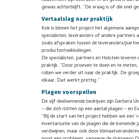
nadeel kent zijn voordeel. In dit geval is dat d
gewas achterblijft. “De vraag is of die snel g
Vertaalslag naar praktijk
Kok is binnen het project het algemene aanspre
specialisten, leveranciers of andere partners 
zoals afspraken tussen de leveranciers/partne
productontwikkelingen.
De specialisten, partners en Holstein leveren 
praktijk. “Door proeven te doen en te meten,
rollen we verder uit naar de praktijk. De gr
elkaar. Dat werkt prettig.”
Plagen voorspellen
De vijf deelnemende bedrijven zijn Gerbera U
− die zich richten op een aantal plagen − en 
“Bij de start van het project hebben we een ‘
inventarisatie van de plagen die de komende
verdwijnen, maar ook door klimaatveranderi