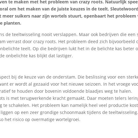
ven te maken met het probleem van crazy roots. Natuurlijk spee
oral om het maken van de juiste keuzes in de teelt. Sleutelwoord
t meer suikers naar zijn wortels stuurt, openbaart het probleem
e planten.
ns de teeltwisseling nooit verslappen. Maar ook bedrijven die een 
 verrast door crazy roots. Het probleem deed zich bijvoorbeeld 
nbelichte teelt. Op die bedrijven lukt het in de belichte kas beter 
 onbelichte kas blijkt dat lastiger.
aspect bij de keuze van de onderstam. Die beslissing voor een sterk
t er wordt al gezaaid voor het nieuwe seizoen. In het vroege voo
ratief te houden door bovenin voldoende blaadjes weg te halen.
ots is met terugwerkende kracht gemaakt. Daar moeten telers lerin
g te schakelen. Het probleem kan namelijk heel veel productie kos
liggen op een zeer grondige schoonmaak tijdens de teeltwisseling
 het risico op overmatige wortelgroei.