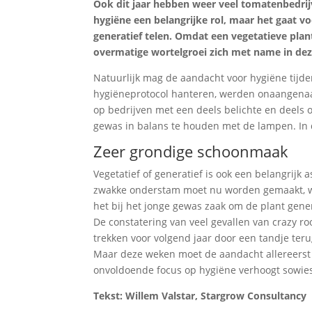
Ook dit jaar hebben weer veel tomatenbedrij
hygiëne een belangrijke rol, maar het gaat vo
generatief telen. Omdat een vegetatieve plan
overmatige wortelgroei zich met name in dez
Natuurlijk mag de aandacht voor hygiëne tijde
hygiëneprotocol hanteren, werden onaangenaam
op bedrijven met een deels belichte en deels o
gewas in balans te houden met de lampen. In de
Zeer grondige schoonmaak
Vegetatief of generatief is ook een belangrijk 
zwakke onderstam moet nu worden gemaakt, wan
het bij het jonge gewas zaak om de plant gene
De constatering van veel gevallen van crazy ro
trekken voor volgend jaar door een tandje teru
Maar deze weken moet de aandacht allereerst 
onvoldoende focus op hygiëne verhoogt sowieso
Tekst: Willem Valstar, Stargrow Consultancy