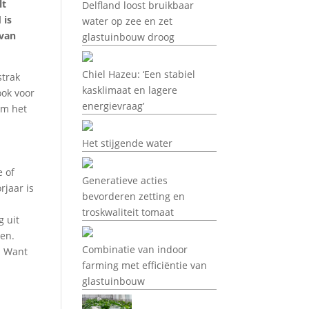
lt
Delfland loost bruikbaar
 is
water op zee en zet
 van
glastuinbouw droog
Chiel Hazeu: ‘Een stabiel
strak
kasklimaat en lagere
ook voor
energievraag’
om het
Het stijgende water
e of
Generatieve acties
rjaar is
bevorderen zetting en
troskwaliteit tomaat
g uit
ten.
Combinatie van indoor
. Want
farming met efficiëntie van
glastuinbouw