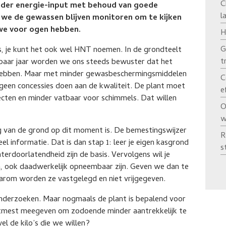
C
nder energie-input met behoud van goede
l
 we de gewassen blijven monitoren om te kijken
we voor ogen hebben.
H
G
rs, je kunt het ook wel HNT noemen. In de grondteelt
t
n paar jaar worden we ons steeds bewuster dat het
 hebben. Maar met minder gewasbeschermingsmiddelen
C
geen concessies doen aan de kwaliteit. De plant moet
e
ecten en minder vatbaar voor schimmels. Dat willen
O
w
 van de grond op dit moment is. De bemestingswijzer
R
l informatie. Dat is dan stap 1: leer je eigen kasgrond
s
erdoorlatendheid zijn de basis. Vervolgens wil je
 ook daadwerkelijk opneembaar zijn. Geven we dan te
arom worden ze vastgelegd en niet vrijgegeven.
nderzoeken. Maar nogmaals de plant is bepalend voor
stmest meegeven om zodoende minder aantrekkelijk te
el de kilo’s die we willen?