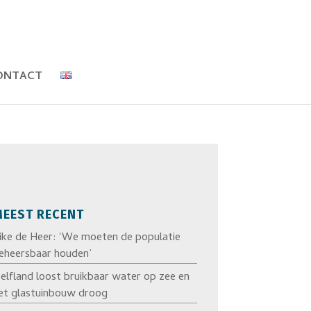
ONTACT
EEST RECENT
ike de Heer: ‘We moeten de populatie
eheersbaar houden’
elfland loost bruikbaar water op zee en
et glastuinbouw droog