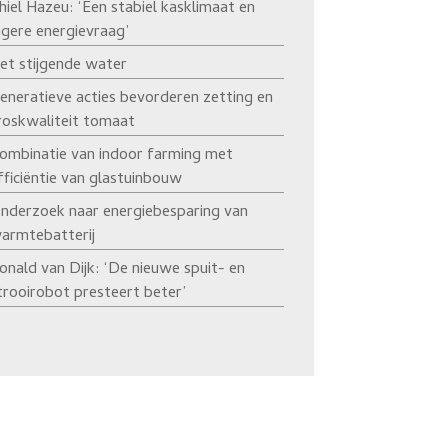
hiel Hazeu: ‘Een stabiel kasklimaat en
agere energievraag’
et stijgende water
eneratieve acties bevorderen zetting en
roskwaliteit tomaat
ombinatie van indoor farming met
fficiëntie van glastuinbouw
nderzoek naar energiebesparing van
armtebatterij
onald van Dijk: ‘De nieuwe spuit- en
trooirobot presteert beter’