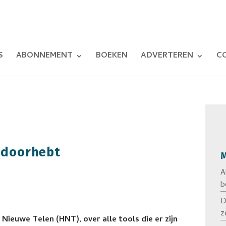
S
ABONNEMENT
BOEKEN
ADVERTEREN
C
t doorhebt
M
A
b
D
z
 Nieuwe Telen (HNT), over alle tools die er zijn