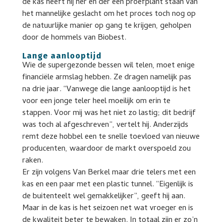
de kas heeft hij her en der een proefplant staan van
het mannelijke geslacht om het proces toch nog op
de natuurlijke manier op gang te krijgen, geholpen
door de hommels van Biobest.
Lange aanlooptijd
Wie de supergezonde bessen wil telen, moet enige
financiële armslag hebben. Ze dragen namelijk pas
na drie jaar. “Vanwege die lange aanlooptijd is het
voor een jonge teler heel moeilijk om erin te
stappen. Voor mij was het niet zo lastig; dit bedrijf
was toch al afgeschreven”, vertelt hij. Anderzijds
remt deze hobbel een te snelle toevloed van nieuwe
producenten, waardoor de markt overspoeld zou
raken.
Er zijn volgens Van Berkel maar drie telers met een
kas en een paar met een plastic tunnel. “Eigenlijk is
de buitenteelt wel gemakkelijker”, geeft hij aan.
Maar in de kas is het seizoen net wat vroeger en is
de kwaliteit beter te bewaken. In totaal zijn er zo’n