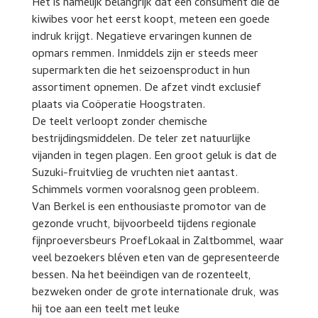
Het is namelijk belangrijk dat een consument die de
kiwibes voor het eerst koopt, meteen een goede
indruk krijgt. Negatieve ervaringen kunnen de
opmars remmen. Inmiddels zijn er steeds meer
supermarkten die het seizoensproduct in hun
assortiment opnemen. De afzet vindt exclusief
plaats via Coöperatie Hoogstraten.
De teelt verloopt zonder chemische
bestrijdingsmiddelen. De teler zet natuurlijke
vijanden in tegen plagen. Een groot geluk is dat de
Suzuki-fruitvlieg de vruchten niet aantast.
Schimmels vormen vooralsnog geen probleem.
Van Berkel is een enthousiaste promotor van de
gezonde vrucht, bijvoorbeeld tijdens regionale
fijnproeversbeurs ProefLokaal in Zaltbommel, waar
veel bezoekers bléven eten van de gepresenteerde
bessen. Na het beëindigen van de rozenteelt,
bezweken onder de grote internationale druk, was
hij toe aan een teelt met leuke