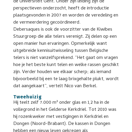
de Universiteit Gent. Onder zijn leiding zijn de
perspectieven onderzocht, heeft de introductie
plaatsgevonden in 2007 en worden de veredeling en
de vermeerdering gecoördineerd.
Debersaques is ook de voorzitter van de Kiwibes
Stuurgroep die alle telers verenigt. Zij delen op een
open manier hun ervaringen. Opmerkelijk want
uitgebreide kennisuitwisseling tussen Belgische
telers is niet vanzelfsprekend. “Het gaat om vragen
hoe je het beste kunt telen en welke rassen geschikt
zijn. Verder houden we elkaar scherp; als iemand
bijvoorbeeld bij een te laag brixgehalte plukt, wordt
dat aangekaart”, vertelt Nico van Berkel.
Tweehuizig
Hij teelt zelf 7.000 m² onder glas en 1,2 ha in de
vollegrond in het Gelderse Kerkdriel. Tot 2010 was
hij rozenkweker met vestigingen in Kerkdriel en
Dongen (Noord-Brabant). De kassen in Dongen
hebben een nieuw leven gekregen als