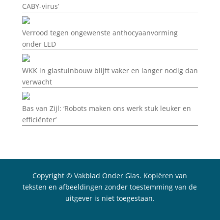
CABY-virus’
Verrood tegen ongewenste anthocyaanvorming
onder LED
WKK in glastuinbouw blijft vaker en langer nodig dan
verwacht
Bas van Zijl: ‘Robots maken ons werk stuk leuker en
efficiënter’
Copyright © Vakblad Onder Glas. Kopiëren van
teksten en afbeeldingen zonder toestemming van de
uitgever is niet toegestaan.