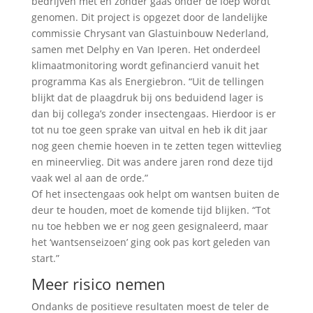
bedrijven met en zonder gaas onder de loep wordt
genomen. Dit project is opgezet door de landelijke
commissie Chrysant van Glastuinbouw Nederland,
samen met Delphy en Van Iperen. Het onderdeel
klimaatmonitoring wordt gefinancierd vanuit het
programma Kas als Energiebron. “Uit de tellingen
blijkt dat de plaagdruk bij ons beduidend lager is
dan bij collega’s zonder insectengaas. Hierdoor is er
tot nu toe geen sprake van uitval en heb ik dit jaar
nog geen chemie hoeven in te zetten tegen wittevlieg
en mineervlieg. Dit was andere jaren rond deze tijd
vaak wel al aan de orde.”
Of het insectengaas ook helpt om wantsen buiten de
deur te houden, moet de komende tijd blijken. “Tot
nu toe hebben we er nog geen gesignaleerd, maar
het ‘wantsenseizoen’ ging ook pas kort geleden van
start.”
Meer risico nemen
Ondanks de positieve resultaten moest de teler de