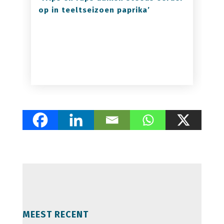
op in teeltseizoen paprika’
MEEST RECENT