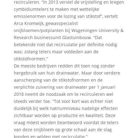
recirculeren. “In 2013 verviel de vrijstelling en kregen
cymbidiumtelers te maken met wettelijke
emissienormen voor de lozing van stikstof”, vertelt
Arca Kromwijk, gewasspecialist
snijbloemen/potplanten bij Wageningen University &
Research businessunit Glastuinbouw. “Dat
betekende niet dat recirculatie per definitie nodig
was; zolang telers maar voldeden aan de
stikstofnormen.”
De meeste bedrijven redden dit toen nog zonder
hergebruik van hun drainwater. Maar door verdere
aanscherping van de stikstofnormen en de
verplichte zuivering van drainwater per 1 januari
2018 neemt de noodzaak om te recirculeren wel
steeds verder toe. “Tot voor kort was echter niet
duidelijk bij welk natriumniveau nadelige effecten
zichtbaar worden op productie en kwaliteit. Deze
vraag móest worden beantwoord voordat de telers
van deze snijbloem op grote schaal aan de slag
konden en wilden met recirculatie.”