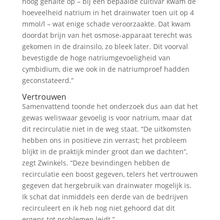
hoog gehalte op – bij een bepaalde cultivar kwam de
hoeveelheid natrium in het drainwater toen uit op 4
mmol/l – wat enige schade veroorzaakte. Dat kwam
doordat brijn van het osmose-apparaat terecht was
gekomen in de drainsilo, zo bleek later. Dit voorval
bevestigde de hoge natriumgevoeligheid van
cymbidium, die we ook in de natriumproef hadden
geconstateerd.”
Vertrouwen
Samenvattend toonde het onderzoek dus aan dat het
gewas weliswaar gevoelig is voor natrium, maar dat
dit recirculatie niet in de weg staat. “De uitkomsten
hebben ons in positieve zin verrast; het probleem
blijkt in de praktijk minder groot dan we dachten”,
zegt Zwinkels. “Deze bevindingen hebben de
recirculatie een boost gegeven, telers het vertrouwen
gegeven dat hergebruik van drainwater mogelijk is.
Ik schat dat inmiddels een derde van de bedrijven
recirculeert en ik heb nog niet gehoord dat dit
ergens tot problemen leidt.”