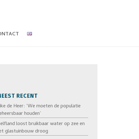
ONTACT
EEST RECENT
ike de Heer: ‘We moeten de populatie
eheersbaar houden’
elfland loost bruikbaar water op zee en
et glastuinbouw droog