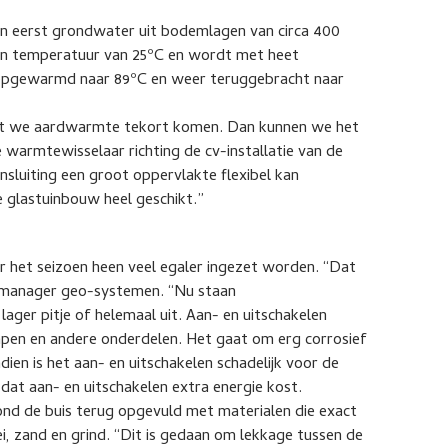
 eerst grondwater uit bodemlagen van circa 400
en temperatuur van 25ºC en wordt met heet
opgewarmd naar 89ºC en weer teruggebracht naar
 dat we aardwarmte tekort komen. Dan kunnen we het
warmtewisselaar richting de cv-installatie van de
nsluiting een groot oppervlakte flexibel kan
 glastuinbouw heel geschikt.”
 het seizoen heen veel egaler ingezet worden. “Dat
e manager geo-systemen. “Nu staan
ger pitje of helemaal uit. Aan- en uitschakelen
pen en andere onderdelen. Het gaat om erg corrosief
dien is het aan- en uitschakelen schadelijk voor de
dat aan- en uitschakelen extra energie kost.
rond de buis terug opgevuld met materialen die exact
i, zand en grind. “Dit is gedaan om lekkage tussen de