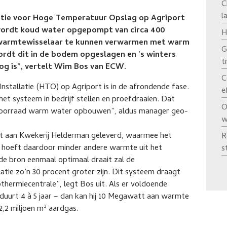
C
l
latie voor Hoge Temperatuur Opslag op Agriport
 wordt koud water opgepompt van circa 400
H
n warmtewisselaar te kunnen verwarmen met warm
G
rdt dit in de bodem opgeslagen en ’s winters
t
g is”, vertelt Wim Bos van ECW.
C
stallatie (HTO) op Agriport is in de afrondende fase.
e
het systeem in bedrijf stellen en proefdraaien. Dat
O
n voorraad warm water opbouwen”, aldus manager geo-
w
 aan Kwekerij Helderman geleverd, waarmee het
R
r hoeft daardoor minder andere warmte uit het
s
de bron eenmaal optimaal draait zal de
atie zo’n 30 procent groter zijn. Dit systeem draagt
thermiecentrale”, legt Bos uit. Als er voldoende
duurt 4 à 5 jaar – dan kan hij 10 Megawatt aan warmte
2,2 miljoen m³ aardgas.