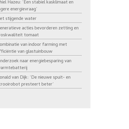
hiel Hazeu: ‘Een stabiel kasklimaat en
agere energievraag’
et stijgende water
eneratieve acties bevorderen zetting en
roskwaliteit tomaat
ombinatie van indoor farming met
fficiëntie van glastuinbouw
nderzoek naar energiebesparing van
armtebatterij
onald van Dijk: ‘De nieuwe spuit- en
trooirobot presteert beter’