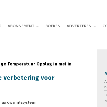
S
ABONNEMENT
BOEKEN
ADVERTEREN
C
e Temperatuur Opslag in mei in
M
 verbetering voor
A
b
D
z