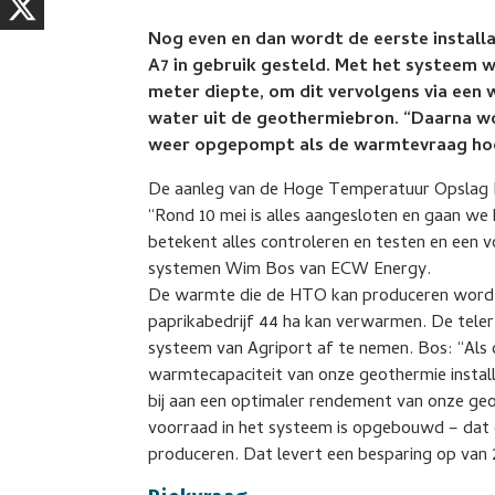
Nog even en dan wordt de eerste instal
A7 in gebruik gesteld. Met het systeem
meter diepte, om dit vervolgens via ee
water uit de geothermiebron. “Daarna wo
weer opgepompt als de warmtevraag hoo
De aanleg van de Hoge Temperatuur Opslag In
“Rond 10 mei is alles aangesloten en gaan we 
betekent alles controleren en testen en ee
systemen Wim Bos van ECW Energy.
De warmte die de HTO kan produceren wordt
paprikabedrijf 44 ha kan verwarmen. De tele
systeem van Agriport af te nemen. Bos: “Als 
warmtecapaciteit van onze geothermie install
bij aan een optimaler rendement van onze geo
voorraad in het systeem is opgebouwd – dat 
produceren. Dat levert een besparing op van 