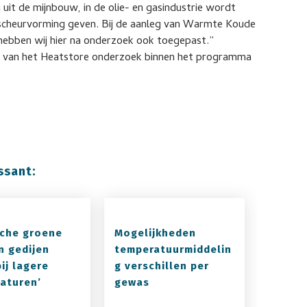
 uit de mijnbouw, in de olie- en gasindustrie wordt
 scheurvorming geven. Bij de aanleg van Warmte Koude
t hebben wij hier na onderzoek ook toegepast.”
l van het Heatstore onderzoek binnen het programma
ssant:
sche groene
Mogelijkheden
n gedijen
temperatuurmiddelin
ij lagere
g verschillen per
aturen’
gewas