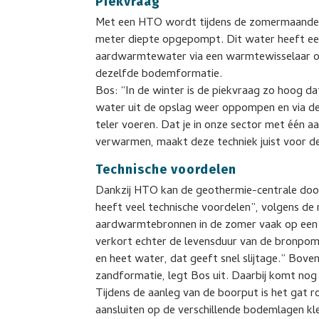
Piekvraag
Met een HTO wordt tijdens de zomermaanden
meter diepte opgepompt. Dit water heeft e
aardwarmtewater via een warmtewisselaar 
dezelfde bodemformatie.
Bos: “In de winter is de piekvraag zo hoog
water uit de opslag weer oppompen en via de 
teler voeren. Dat je in onze sector met één aa
verwarmen, maakt deze techniek juist voor de
Technische voordelen
Dankzij HTO kan de geothermie-centrale door
heeft veel technische voordelen”, volgens d
aardwarmtebronnen in de zomer vaak op een la
verkort echter de levensduur van de bronpom
en heet water, dat geeft snel slijtage.” Boven
zandformatie, legt Bos uit. Daarbij komt nog 
Tijdens de aanleg van de boorput is het gat 
aansluiten op de verschillende bodemlagen kle