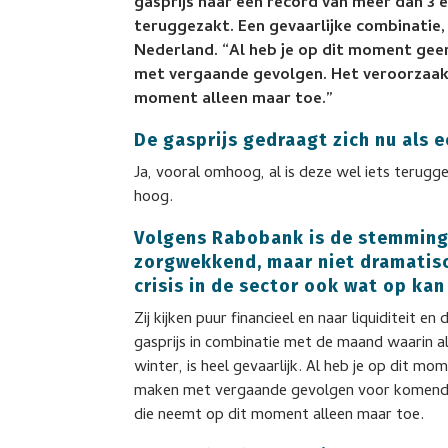
gasprijs naar een record van meer dan 3 eu
teruggezakt. Een gevaarlijke combinati
Nederland. “Al heb je op dit moment gee
met vergaande gevolgen. Het veroorzaakt
moment alleen maar toe.”
De gasprijs gedraagt zich nu als e
Ja, vooral omhoog, al is deze wel iets terugge
hoog.
Volgens Rabobank is de stemming
zorgwekkend, maar niet dramatisc
crisis in de sector ook wat op ka
Zij kijken puur financieel en naar liquiditeit
gasprijs in combinatie met de maand waarin
winter, is heel gevaarlijk. Al heb je op dit m
maken met vergaande gevolgen voor komende 
die neemt op dit moment alleen maar toe.