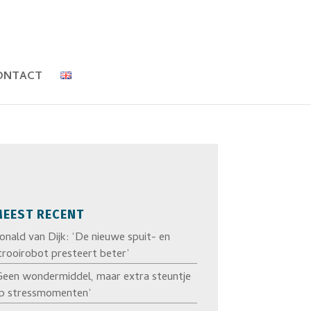
ONTACT
EEST RECENT
onald van Dijk: ‘De nieuwe spuit- en
trooirobot presteert beter’
Geen wondermiddel, maar extra steuntje
p stressmomenten’