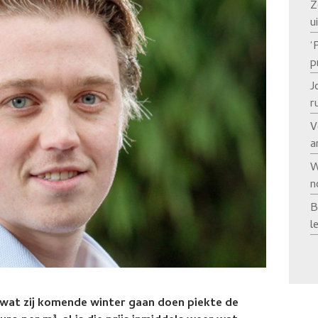
Z
u
‘
p
J
r
V
a
W
n
B
l
 wat zij komende winter gaan doen piekte de