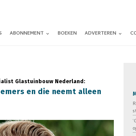
S
ABONNEMENT
BOEKEN
ADVERTEREN
C
alist Glastuinbouw Nederland:
rnemers en die neemt alleen
M
R
s
‘
o