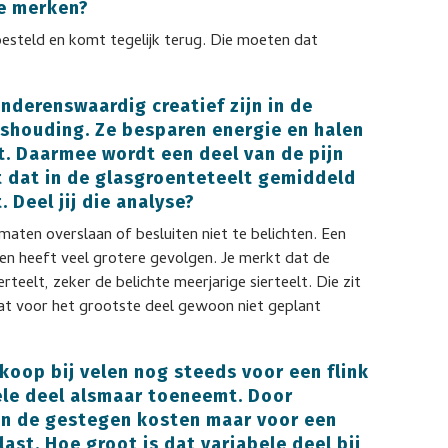
te merken?
fbesteld en komt tegelijk terug. Die moeten dat
nderenswaardig creatief zijn in de
ishouding. Ze besparen energie en halen
it. Daarmee wordt een deel van de pijn
t dat in de glasgroenteteelt gemiddeld
. Deel jij die analyse?
omaten overslaan of besluiten niet te belichten. Een
en heeft veel grotere gevolgen. Je merkt dat de
erteelt, zeker de belichte meerjarige sierteelt. Die zit
aat voor het grootste deel gewoon niet geplant
koop bij velen nog steeds voor een flink
ele deel alsmaar toeneemt. Door
en de gestegen kosten maar voor een
st. Hoe groot is dat variabele deel bij