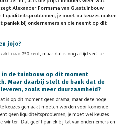
ro per m³, al is die prijs inmiddels weer wat
e, zegt Alexander Formsma van Glastuinbouw
n liquiditeitsproblemen, je moet nu keuzes maken
 paniek bij ondernemers en die neemt op dit
en jojo?
zakt naar 250 cent, maar dat is nog altijd veel te
 in de tuinbouw op dit moment
h. Maar daarbij stelt de bank dat de
n leveren, zoals meer duurzaamheid?
 en dat is op dit moment geen drama, maar deze hoge
 alle keuzes gemaakt moeten worden voor komende
oment geen liquiditeitsproblemen, je moet wel keuzes
winter. Dat geeft paniek bij tal van ondernemers en