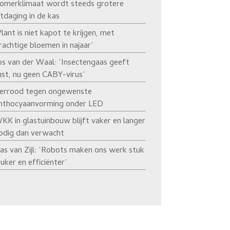
omerklimaat wordt steeds grotere
itdaging in de kas
Plant is niet kapot te krijgen, met
rachtige bloemen in najaar’
os van der Waal: ‘Insectengaas geeft
ust, nu geen CABY-virus’
errood tegen ongewenste
nthocyaanvorming onder LED
KK in glastuinbouw blijft vaker en langer
odig dan verwacht
as van Zijl: ‘Robots maken ons werk stuk
euker en efficiënter’