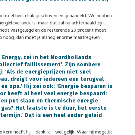
momenteel heel druk geschoven en gehandeld. We hebben
nergieleveranciers, maar dat zal nu achterhaald zijn.
js hebt vastgelegd en de resterende 20 procent moet
 zo hoog, dan moet je alsnog enorme maatregelen
 Energy, zei in het Noordhollands
ollectief faillissement’. Zijn sombere
 ‘Als de energieprijzen niet snel
au, dreigt voor iedereen een terugval
n opa.’ Hij zei ook: ‘Energie besparen is
or heeft al heel veel energie bespaard:
 Een put slaan en thermische energie
gas? Het laatste is te duur, het eerste
termijn.’ Dat is een heel ander geluid
 kern heeft hij − denk ik − wel gelijk. Waar hij mogelijk