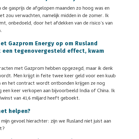
m de gasprijs de afgelopen maanden zo hoog was en
iet zou verwachten, namelijk midden in de zomer. Ik
omt, onbedoeld, door het afdekken van de risico’s van
.
met Gazprom Energy op om Rusland
ist een tegenovergesteld effect, kwam
tracten met Gazprom hebben opgezegd, maar ik denk
wordt. Men krijgt in feite twee keer geld voor een kuub
a en het contract wordt ontbonden krijgen ze nog
g een keer verkopen aan bijvoorbeeld India of China. Ik
winst van 41,6 miljard heeft geboekt.
het helpen?
mijn gevoel hierachter: zijn we Rusland niet juist aan
et?