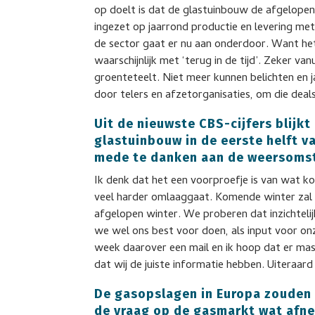
op doelt is dat de glastuinbouw de afgelopen 
ingezet op jaarrond productie en levering met
de sector gaat er nu aan onderdoor. Want het
waarschijnlijk met ‘terug in de tijd’. Zeker van
groenteteelt. Niet meer kunnen belichten en 
door telers en afzetorganisaties, om die dea
Uit de nieuwste CBS-cijfers blijkt
glastuinbouw in de eerste helft va
mede te danken aan de weersoms
Ik denk dat het een voorproefje is van wat 
veel harder omlaaggaat. Komende winter zal
afgelopen winter. We proberen dat inzichtelijk
we wel ons best voor doen, als input voor on
week daarover een mail en ik hoop dat er mas
dat wij de juiste informatie hebben. Uiteraar
De gasopslagen in Europa zouden i
de vraag op de gasmarkt wat afne