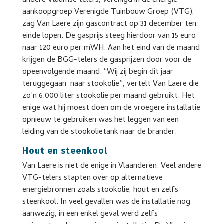
andere Vlaamse telers, verenigd in de energie-
aankoopgroep Verenigde Tuinbouw Groep (VTG),
zag Van Laere zijn gascontract op 31 december ten
einde lopen. De gasprijs steeg hierdoor van 15 euro
naar 120 euro per mWH. Aan het eind van de maand
krijgen de BGG-telers de gasprijzen door voor de
opeenvolgende maand. “Wij zij begin dit jaar
teruggegaan naar stookolie”, vertelt Van Laere die
zo’n 6.000 liter stookolie per maand gebruikt. Het
enige wat hij moest doen om de vroegere installatie
opnieuw te gebruiken was het leggen van een
leiding van de stookolietank naar de brander.
Hout en steenkool
Van Laere is niet de enige in Vlaanderen. Veel andere
VTG-telers stapten over op alternatieve
energiebronnen zoals stookolie, hout en zelfs
steenkool. In veel gevallen was de installatie nog
aanwezig, in een enkel geval werd zelfs