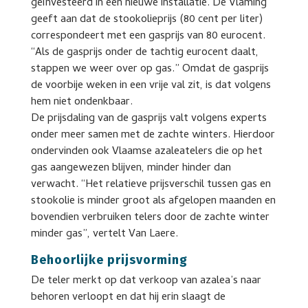
geïnvesteerd in een nieuwe installatie. De Vlaming
geeft aan dat de stookolieprijs (80 cent per liter)
correspondeert met een gasprijs van 80 eurocent.
“Als de gasprijs onder de tachtig eurocent daalt,
stappen we weer over op gas.” Omdat de gasprijs
de voorbije weken in een vrije val zit, is dat volgens
hem niet ondenkbaar.
De prijsdaling van de gasprijs valt volgens experts
onder meer samen met de zachte winters. Hierdoor
ondervinden ook Vlaamse azaleatelers die op het
gas aangewezen blijven, minder hinder dan
verwacht. “Het relatieve prijsverschil tussen gas en
stookolie is minder groot als afgelopen maanden en
bovendien verbruiken telers door de zachte winter
minder gas”, vertelt Van Laere.
Behoorlijke prijsvorming
De teler merkt op dat verkoop van azalea’s naar
behoren verloopt en dat hij erin slaagt de