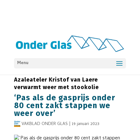
Menu
ENERGIE & CO2
NIEUWS
VERWARMING
Azaleateler Kristof van Laere
verwarmt weer met stookolie
‘Pas als de gasprijs onder
80 cent zakt stappen we
weer over’
VAKBLAD ONDER GLAS
|
19 januari 2023