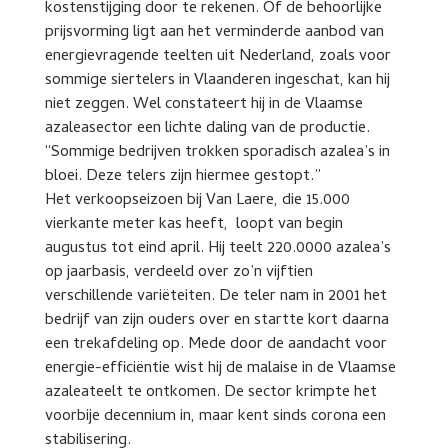
kostenstijging door te rekenen. Of de behoorlijke
prijsvorming ligt aan het verminderde aanbod van
energievragende teelten uit Nederland, zoals voor
sommige siertelers in Vlaanderen ingeschat, kan hij
niet zeggen. Wel constateert hij in de Vlaamse
azaleasector een lichte daling van de productie.
“Sommige bedrijven trokken sporadisch azalea’s in
bloei. Deze telers zijn hiermee gestopt.”
Het verkoopseizoen bij Van Laere, die 15.000
vierkante meter kas heeft, loopt van begin
augustus tot eind april. Hij teelt 220.0000 azalea’s
op jaarbasis, verdeeld over zo’n vijftien
verschillende variëteiten. De teler nam in 2001 het
bedrijf van zijn ouders over en startte kort daarna
een trekafdeling op. Mede door de aandacht voor
energie-efficiëntie wist hij de malaise in de Vlaamse
azaleateelt te ontkomen. De sector krimpte het
voorbije decennium in, maar kent sinds corona een
stabilisering.