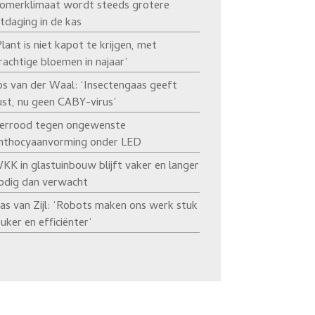
omerklimaat wordt steeds grotere
itdaging in de kas
Plant is niet kapot te krijgen, met
rachtige bloemen in najaar’
os van der Waal: ‘Insectengaas geeft
ust, nu geen CABY-virus’
errood tegen ongewenste
nthocyaanvorming onder LED
KK in glastuinbouw blijft vaker en langer
odig dan verwacht
as van Zijl: ‘Robots maken ons werk stuk
euker en efficiënter’