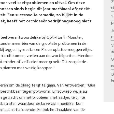
Z
voor veel teeltproblemen en uitval. Om deze
u
potten sinds begin dit jaar machinaal afgedekt
. Een succesvolle remedie, zo blijkt: in de
‘
et, heeft het orchideeënbedrijf nagenoeg niets
p
J
r
ltverantwoordelijke bij Opti-flor in Monster,
zonder meer één van de grootste problemen in de
V
ierbij leggen Lyprauta- en Proceroplatus-muggen eitjes
a
 hieruit komen, vreten aan de wortelpunten. Hierdoor
W
 minder of zelfs niet meer groeit. Dit zorgde de
n
 en planten met weinig knoppen.”
B
l
eren om de plaag te lijf te gaan. Van Antwerpen: “Qua
 beschikbaar tegen potworm. En sowieso wil je als
n getracht om het probleem met aaltjes te lijf te
ubstraten waardoor de larve zich moeilijker kon
emaal niet afdoende. En ook het inpakken van de