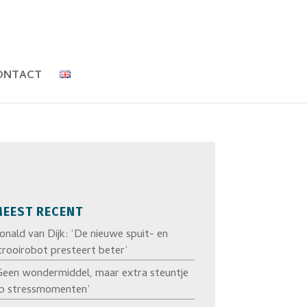
ONTACT
EEST RECENT
onald van Dijk: ‘De nieuwe spuit- en
trooirobot presteert beter’
Geen wondermiddel, maar extra steuntje
p stressmomenten’