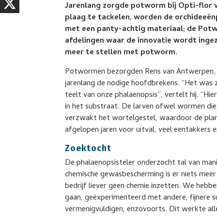
Jarenlang zorgde potworm bij Opti-flor 
plaag te tackelen, worden de orchideeën
met een panty-achtig materiaal; de Potweb
afdelingen waar de innovatie wordt ingez
meer te stellen met potworm.
Potwormen bezorgden Rens van Antwerpen, tee
jarenlang de nodige hoofdbrekens. “Het was 
teelt van onze phalaenopsis”, vertelt hij. “H
in het substraat. De larven ofwel wormen die
verzwakt het wortelgestel, waardoor de plant
afgelopen jaren voor uitval, veel eentakkers
Zoektocht
De phalaenopsisteler onderzocht tal van mani
chemische gewasbescherming is er niets meer
bedrijf liever geen chemie inzetten. We hebbe
gaan, geëxperimenteerd met andere, fijnere s
vermenigvuldigen, enzovoorts. Dit werkte all