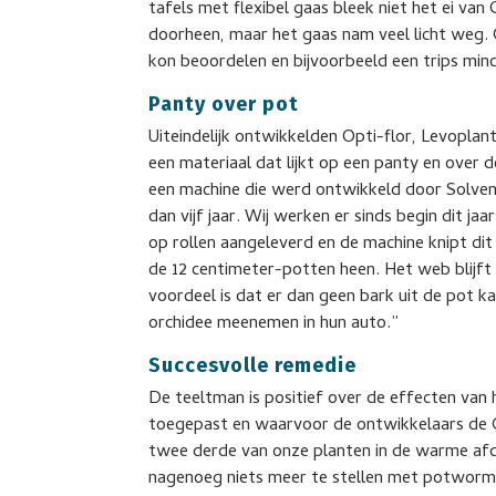
tafels met flexibel gaas bleek niet het ei v
doorheen, maar het gaas nam veel licht weg. 
kon beoordelen en bijvoorbeeld een trips min
Panty over pot
Uiteindelijk ontwikkelden Opti-flor, Levopla
een materiaal dat lijkt op een panty en over
een machine die werd ontwikkeld door Solven
dan vijf jaar. Wij werken er sinds begin dit j
op rollen aangeleverd en de machine knipt di
de 12 centimeter-potten heen. Het web blijft
voordeel is dat er dan geen bark uit de pot 
orchidee meenemen in hun auto.”
Succesvolle remedie
De teeltman is positief over de effecten van
toegepast en waarvoor de ontwikkelaars de G
twee derde van onze planten in de warme afde
nagenoeg niets meer te stellen met potworm