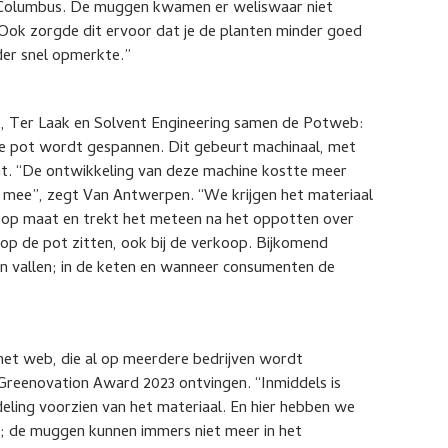
an Columbus. De muggen kwamen er weliswaar niet
Ook zorgde dit ervoor dat je de planten minder goed
der snel opmerkte.”
nt, Ter Laak en Solvent Engineering samen de Potweb:
 de pot wordt gespannen. Dit gebeurt machinaal, met
t. “De ontwikkeling van deze machine kostte meer
aar mee”, zegt Van Antwerpen. “We krijgen het materiaal
t op maat en trekt het meteen na het oppotten over
 op de pot zitten, ook bij de verkoop. Bijkomend
kan vallen; in de keten en wanneer consumenten de
 het web, die al op meerdere bedrijven wordt
reenovation Award 2023 ontvingen. “Inmiddels is
ling voorzien van het materiaal. En hier hebben we
; de muggen kunnen immers niet meer in het