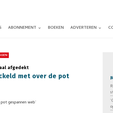
S
ABONNEMENT
BOEKEN
ADVERTEREN
C
LAGEN
aal afgedekt
ackeld met over de pot
M
R
s
‘
o