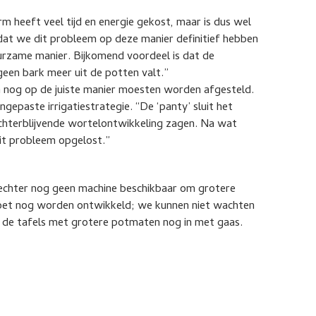
 heeft veel tijd en energie gekost, maar is dus wel
 dat we dit probleem op deze manier definitief hebben
urzame manier. Bijkomend voordeel is dat de
geen bark meer uit de potten valt.”
in nog op de juiste manier moesten worden afgesteld.
paste irrigatiestrategie. “De ‘panty’ sluit het
achterblijvende wortelontwikkeling zagen. Na wat
it probleem opgelost.”
echter nog geen machine beschikbaar om grotere
oet nog worden ontwikkeld; we kunnen niet wachten
e de tafels met grotere potmaten nog in met gaas.