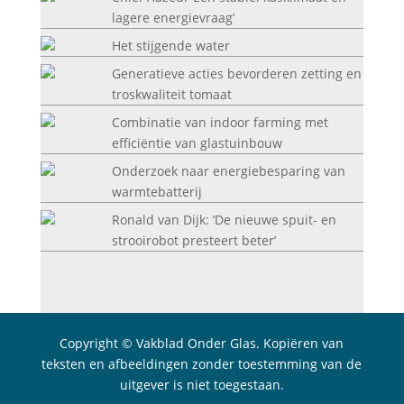
lagere energievraag’
Het stijgende water
Generatieve acties bevorderen zetting en
troskwaliteit tomaat
Combinatie van indoor farming met
efficiëntie van glastuinbouw
Onderzoek naar energiebesparing van
warmtebatterij
Ronald van Dijk: ‘De nieuwe spuit- en
strooirobot presteert beter’
Copyright © Vakblad Onder Glas. Kopiëren van
teksten en afbeeldingen zonder toestemming van de
uitgever is niet toegestaan.