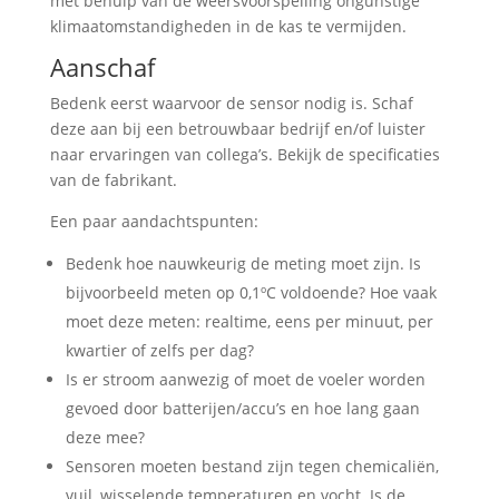
met behulp van de weersvoorspelling ongunstige
klimaatomstandigheden in de kas te vermijden.
Aanschaf
Bedenk eerst waarvoor de sensor nodig is. Schaf
deze aan bij een betrouwbaar bedrijf en/of luister
naar ervaringen van collega’s. Bekijk de specificaties
van de fabrikant.
Een paar aandachtspunten:
Bedenk hoe nauwkeurig de meting moet zijn. Is
bijvoorbeeld meten op 0,1ºC voldoende? Hoe vaak
moet deze meten: realtime, eens per minuut, per
kwartier of zelfs per dag?
Is er stroom aanwezig of moet de voeler worden
gevoed door batterijen/accu’s en hoe lang gaan
deze mee?
Sensoren moeten bestand zijn tegen chemicaliën,
vuil, wisselende temperaturen en vocht. Is de