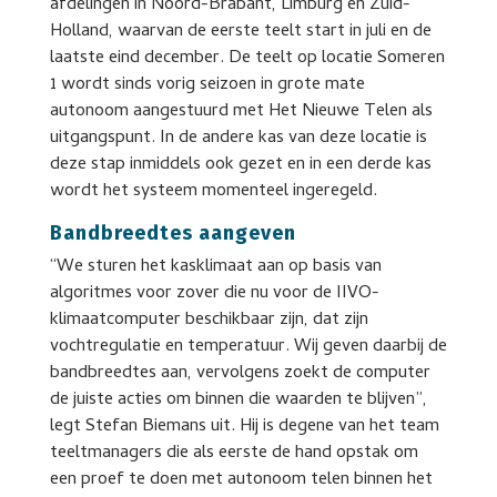
afdelingen in Noord-Brabant, Limburg en Zuid-
Holland, waarvan de eerste teelt start in juli en de
laatste eind december. De teelt op locatie Someren
1 wordt sinds vorig seizoen in grote mate
autonoom aangestuurd met Het Nieuwe Telen als
uitgangspunt. In de andere kas van deze locatie is
deze stap inmiddels ook gezet en in een derde kas
wordt het systeem momenteel ingeregeld.
Bandbreedtes aangeven
“We sturen het kasklimaat aan op basis van
algoritmes voor zover die nu voor de IIVO-
klimaatcomputer beschikbaar zijn, dat zijn
vochtregulatie en temperatuur. Wij geven daarbij de
bandbreedtes aan, vervolgens zoekt de computer
de juiste acties om binnen die waarden te blijven”,
legt Stefan Biemans uit. Hij is degene van het team
teeltmanagers die als eerste de hand opstak om
een proef te doen met autonoom telen binnen het