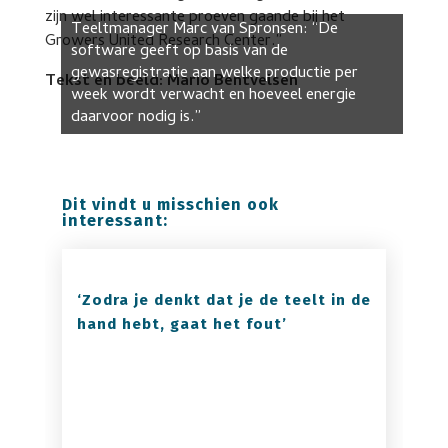
zijn wel interessante proeven gaande bij het
Teeltmanager Marc van Spronsen: “De
Growers United Research Center.”
software geeft op basis van de
gewasregistratie aan welke productie per
Tekst en beeld: Mario Bentvelsen
week wordt verwacht en hoeveel energie
daarvoor nodig is.”
Dit vindt u misschien ook
interessant:
‘Zodra je denkt dat je de teelt in de
hand hebt, gaat het fout’