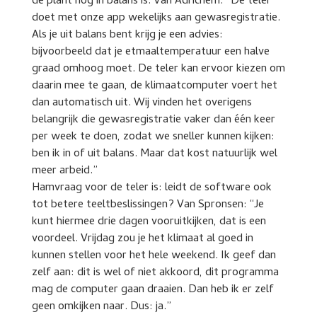
de plant nog in balans is. Van Adrichem: “De teler
doet met onze app wekelijks aan gewasregistratie.
Als je uit balans bent krijg je een advies:
bijvoorbeeld dat je etmaaltemperatuur een halve
graad omhoog moet. De teler kan ervoor kiezen om
daarin mee te gaan, de klimaatcomputer voert het
dan automatisch uit. Wij vinden het overigens
belangrijk die gewasregistratie vaker dan één keer
per week te doen, zodat we sneller kunnen kijken:
ben ik in of uit balans. Maar dat kost natuurlijk wel
meer arbeid.”
Hamvraag voor de teler is: leidt de software ook
tot betere teeltbeslissingen? Van Spronsen: “Je
kunt hiermee drie dagen vooruitkijken, dat is een
voordeel. Vrijdag zou je het klimaat al goed in
kunnen stellen voor het hele weekend. Ik geef dan
zelf aan: dit is wel of niet akkoord, dit programma
mag de computer gaan draaien. Dan heb ik er zelf
geen omkijken naar. Dus: ja.”