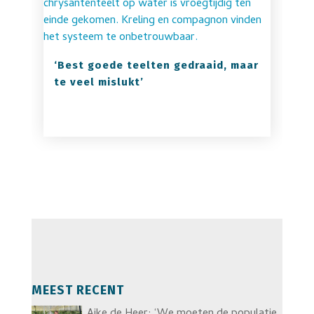
‘Best goede teelten gedraaid, maar
te veel mislukt’
MEEST RECENT
Aike de Heer: ‘We moeten de populatie