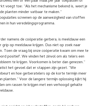
oorbeeld een of een paar maal per jaar toepassen of
rkt voegt toe: “Als het mechanisme bekend is, weet je
de planten minder vatbaar te maken.”
 populaties screenen op de aanwezigheid van stoffen
men in hun veredelingsprogramma.
rder namens de coöperatie gerbera, is meeldauw een
r grip op meeldauw krijgen. Dus niet op zoek naar
en. Toen de vraag bij onze coöperatie kwam om mee te
ord positief. We vinden het zinvol om als telers een
robleem te krijgen. Voorkomen is beter dan genezen.”
Batist het gevoel dat er stappen zijn gezet. “We
gebeurt en hoe gerberatelers op de korte termijn meer
 planten.” Voor de langere termijn oplossing kijkt hij
elen om rassen te krijgen met een verhoogd gehalte
meeldauw.