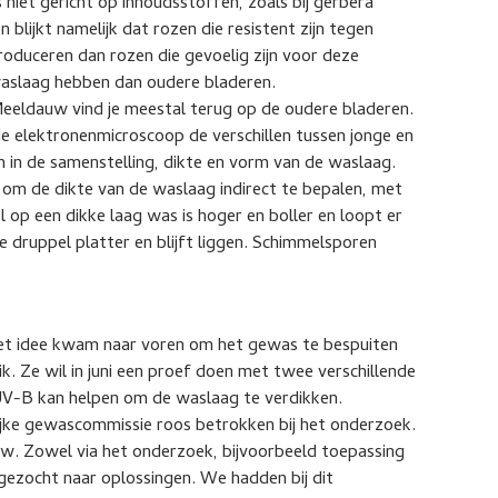
s niet gericht op inhoudsstoffen, zoals bij gerbera
blijkt namelijk dat rozen die resistent zijn tegen
duceren dan rozen die gevoelig zijn voor deze
waslaag hebben dan oudere bladeren.
 Meeldauw vind je meestal terug op de oudere bladeren.
e elektronenmicroscoop de verschillen tussen jonge en
n in de samenstelling, dikte en vorm van de waslaag.
om de dikte van de waslaag indirect te bepalen, met
op een dikke laag was is hoger en boller en loopt er
 druppel platter en blijft liggen. Schimmelsporen
 Het idee kwam naar voren om het gewas te bespuiten
. Ze wil in juni een proef doen met twee verschillende
 UV-B kan helpen om de waslaag te verdikken.
ijke gewascommissie roos betrokken bij het onderzoek.
uw. Zowel via het onderzoek, bijvoorbeeld toepassing
t gezocht naar oplossingen. We hadden bij dit