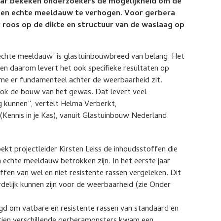
aar bekeken onderzoekers de mogelijkheid om de
egen echte meeldauw te verhogen. Voor gerbera
 roos op de dikte en structuur van de waslaag op
 echte meeldauw’ is glastuinbouwbreed van belang. Het
 en daarom levert het ook specifieke resultaten op
me er fundamenteel achter de weerbaarheid zit.
ook de bouw van het gewas. Dat levert veel
g kunnen”, vertelt Helma Verberkt,
Kennis in je Kas), vanuit Glastuinbouw Nederland.
kt projectleider Kirsten Leiss de inhoudsstoffen die
 echte meeldauw betrokken zijn. In het eerste jaar
fen van wel en niet resistente rassen vergeleken. Dit
elijk kunnen zijn voor de weerbaarheid (zie Onder
gd om vatbare en resistente rassen van standaard en