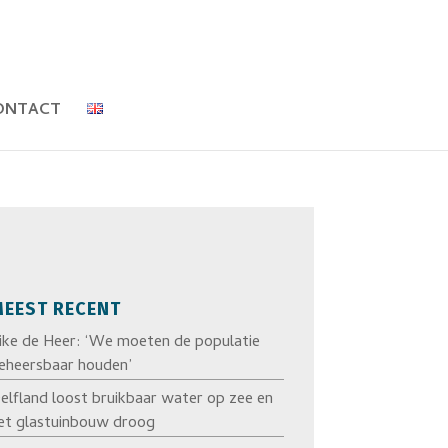
ONTACT
EEST RECENT
ike de Heer: ‘We moeten de populatie
eheersbaar houden’
elfland loost bruikbaar water op zee en
et glastuinbouw droog