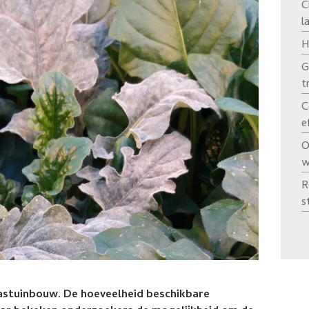
C
l
H
G
t
C
e
O
w
R
s
astuinbouw. De hoeveelheid beschikbare