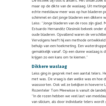
De insteek bij roos is anders. Het onderzoek i
maar op de dikte van de waslaag. Uit metingen 
echte meeldauw meer was op hun bladeren pro
schimmel en dat jonge bladeren een dikkere 
Leiss: “Jonge bladeren van de roos zijn glad.
Estuardo Hernandéz Olesinski bekeek onder d
oude bladeren. Opvallend waren de verschille
Vervolgens heeft hij een methode ontwikkeld 
behulp van een hoekmeting. Een waterdruppel 
gemakkelijk vanaf. Op een dunne waslaag is de
krijgen zo een kans om te kiemen.”
Dikkere waslaag
Leiss ging in gesprek met een aantal telers.
met was. De vraag is dan welke was en hoe dik
wassoorten. Ook wil ze bekijken in hoeverre
Rozenteler Tom Meewisse is vanuit de landel
“In de rozen hebben we veel last van meelda
van silicium, als door individuele telers word