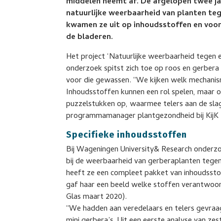
middelen neemt af. De afgelopen twee j
natuurlijke weerbaarheid van planten t
kwamen ze uit op inhoudsstoffen en voor
de bladeren.
Het project ‘Natuurlijke weerbaarheid tegen
onderzoek spitst zich toe op roos en gerbera
voor die gewassen. “We kijken welk mechanis
Inhoudsstoffen kunnen een rol spelen, maar 
puzzelstukken op, waarmee telers aan de sla
programmamanager plantgezondheid bij KijK (
Specifieke inhoudsstoffen
Bij Wageningen University& Research onderzoe
bij de weerbaarheid van gerberaplanten tegen
heeft ze een compleet pakket van inhoudsstof
gaf haar een beeld welke stoffen verantwoord
Glas maart 2020).
“We hadden aan veredelaars en telers gevraa