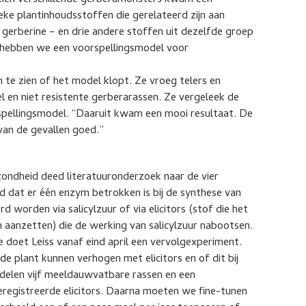
estien verschillende gerberamonsters kwam een
ieke plantinhoudsstoffen die gerelateerd zijn aan
gerberine – en drie andere stoffen uit dezelfde groep
 hebben we een voorspellingsmodel voor
 te zien of het model klopt. Ze vroeg telers en
l en niet resistente gerberarassen. Ze vergeleek de
pellingsmodel. “Daaruit kwam een mooi resultaat. De
 van de gevallen goed.”
ndheid deed literatuuronderzoek naar de vier
d dat er één enzym betrokken is bij de synthese van
d worden via salicylzuur of via elicitors (stof die het
 aanzetten) die de werking van salicylzuur nabootsen.
doet Leiss vanaf eind april een vervolgexperiment.
de plant kunnen verhogen met elicitors en of dit bij
delen vijf meeldauwvatbare rassen en een
eregistreerde elicitors. Daarna moeten we fine-tunen