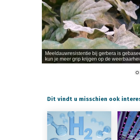
Meeldauwresistentie bij gerbera is gebasee
kun je meer grip krijgen op de weerbaarhei
Dit vindt u misschien ook intere