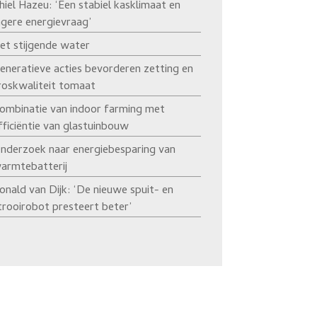
hiel Hazeu: ‘Een stabiel kasklimaat en
agere energievraag’
et stijgende water
eneratieve acties bevorderen zetting en
roskwaliteit tomaat
ombinatie van indoor farming met
fficiëntie van glastuinbouw
nderzoek naar energiebesparing van
armtebatterij
onald van Dijk: ‘De nieuwe spuit- en
trooirobot presteert beter’