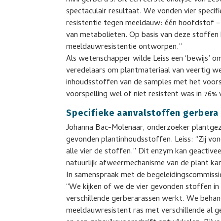
mini gerbera’s. Uit een eerste analyse van z
spectaculair resultaat. We vonden vier specif
resistentie tegen meeldauw: één hoofdstof – 
van metabolieten. Op basis van deze stoffen
meeldauwresistentie ontworpen.”
Als wetenschapper wilde Leiss een ‘bewijs’ om
veredelaars om plantmateriaal van veertig we
inhoudsstoffen van de samples met het voors
voorspelling wel of niet resistent was in 76%
Specifieke aanvalstoffen gerbera
Johanna Bac-Molenaar, onderzoeker plantgezo
gevonden plantinhoudsstoffen. Leiss: “Zij von
alle vier de stoffen.” Dit enzym kan geactiveer
natuurlijk afweermechanisme van de plant kan
In samenspraak met de begeleidingscommissie 
“We kijken of we de vier gevonden stoffen in 
verschillende gerberarassen werkt. We behan
meeldauwresistent ras met verschillende al g