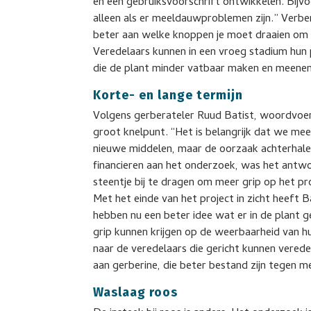
en een gebruiksvoorschrift ontwikkelen. Bijv
alleen als er meeldauwproblemen zijn.” Verbe
beter aan welke knoppen je moet draaien om 
Veredelaars kunnen in een vroeg stadium hun
die de plant minder vatbaar maken en meene
Korte- en lange termijn
Volgens gerberateler Ruud Batist, woordvoe
groot knelpunt. “Het is belangrijk dat we mee
nieuwe middelen, maar de oorzaak achterhal
financieren aan het onderzoek, was het antwo
steentje bij te dragen om meer grip op het p
Met het einde van het project in zicht heeft 
hebben nu een beter idee wat er in de plant 
grip kunnen krijgen op de weerbaarheid van hun
naar de veredelaars die gericht kunnen vered
aan gerberine, die beter bestand zijn tegen 
Waslaag roos