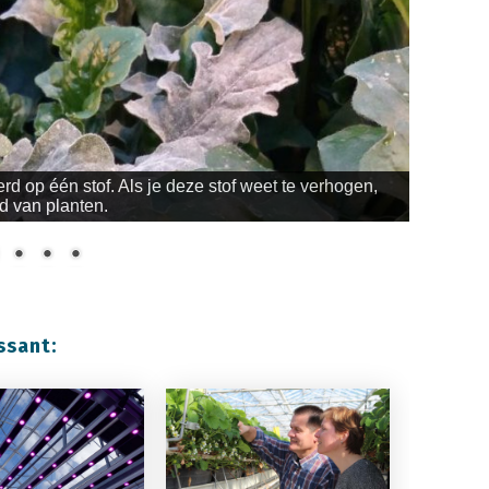
rd op één stof. Als je deze stof weet te verhogen,
d van planten.
ssant: