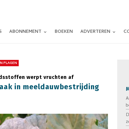
S
ABONNEMENT
BOEKEN
ADVERTEREN
C
EN PLAGEN
dsstoffen werpt vruchten af
aak in meeldauwbestrijding
M
A
b
D
z