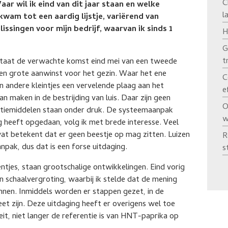
C
r wil ik eind van dit jaar staan en welke
l
am tot een aardig lijstje, variërend van
lissingen voor mijn bedrijf, waarvan ik sinds 1
H
G
t
 staat de verwachte komst eind mei van een tweede
l een grote aanwinst voor het gezin. Waar het ene
C
n andere kleintjes een vervelende plaag aan het
e
 maken in de bestrijding van luis. Daar zijn geen
O
ctiemiddelen staan onder druk. De systeemaanpak
w
 heeft opgedaan, volg ik met brede interesse. Veel
at betekent dat er geen beestje op mag zitten. Luizen
R
anpak, dus dat is een forse uitdaging.
s
tjes, staan grootschalige ontwikkelingen. Eind vorig
een schaalvergroting, waarbij ik stelde dat de mening
annen. Inmiddels worden er stappen gezet, in de
et zijn. Deze uitdaging heeft er overigens wel toe
teit, niet langer de referentie is van HNT-paprika op