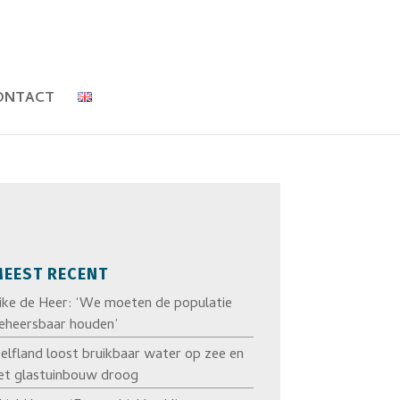
ONTACT
EEST RECENT
ike de Heer: ‘We moeten de populatie
eheersbaar houden’
elfland loost bruikbaar water op zee en
et glastuinbouw droog