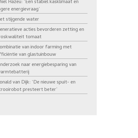
hiel Hazeu: ‘Een stabiel kasklimaat en
agere energievraag’
et stijgende water
eneratieve acties bevorderen zetting en
roskwaliteit tomaat
ombinatie van indoor farming met
fficiëntie van glastuinbouw
nderzoek naar energiebesparing van
armtebatterij
onald van Dijk: ‘De nieuwe spuit- en
trooirobot presteert beter’