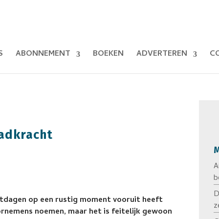
S
ABONNEMENT
BOEKEN
ADVERTEREN
C
adkracht
M
A
b
D
feestdagen op een rustig moment vooruit heeft
z
ornemens noemen, maar het is feitelijk gewoon