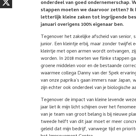
onderdeel van goed ondernemerschap. Waa
stappen moeten we daarvoor zetten? Ik kw
letterlijk kleine zaken tot ingrijpende bes
januari overigens 100% eigenaar ben.
Tegenover het zakelijke afscheid van senior,
junior. Een kleintje erbij, maar zonder twijfe
kleintje met open armen wordt ontvangen, zij
worden. In 2018 moeten we flinke stappen gaan
groene middelen voor en de bestaande corre
waarmee collega Danny van der Spek ervaring
van onze paprika’s gaan immers naar Japan, w
zijn echter ook onderdeel van je biologische a
Tegenover de impact van kleine levende wezen
jaar liet ik mijn licht schijnen over het fenom
van je team van groot belang is bij nieuwe pl
tweede helft van dit jaar moet er meer concre
geleid dat mijn bedrijf, vanwege tijd en priori