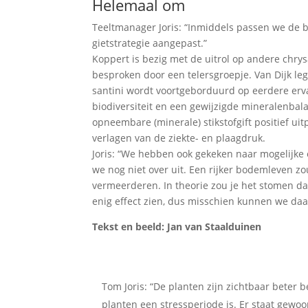
Helemaal om
Teeltmanager Joris: “Inmiddels passen we de b
gietstrategie aangepast.”
Koppert is bezig met de uitrol op andere chr
besproken door een telersgroepje. Van Dijk leg
santini wordt voortgeborduurd op eerdere erva
biodiversiteit en een gewijzigde mineralenbal
opneembare (minerale) stikstofgift positief uit
verlagen van de ziekte- en plaagdruk.
Joris: “We hebben ook gekeken naar mogelijke e
we nog niet over uit. Een rijker bodemleven z
vermeerderen. In theorie zou je het stomen da
enig effect zien, dus misschien kunnen we daar
Tekst en beeld: Jan van Staalduinen
Tom Joris: “De planten zijn zichtbaar beter 
planten een stressperiode is. Er staat gewoo