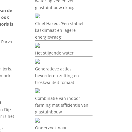
water op zee en zet
glastuinbouw droog
van de
r ook
Chiel Hazeu: ‘Een stabiel
oris is
kasklimaat en lagere
energievraag’
, Parva
t
Het stijgende water
 Joris.
Generatieve acties
n ook
bevorderen zetting en
troskwaliteit tomaat
Combinatie van indoor
d
farming met efficiëntie van
n Dijk,
glastuinbouw
r is het
Onderzoek naar
ef