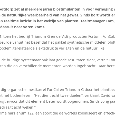
otdorp zet al meerdere jaren biostimulanten in voor verhoging 
n de natuurlijke weerbaarheid van het gewas. Sinds kort wordt e
 realtime inzicht in het welzijn van planten. Teeltmanager Tom J
e daaruit naar voren komt.
21, toen het bedrijf Trianum-G en de Vidi-producten Fortum, FunCal
eurde vanuit het besef dat het pakket synthetische middelen blijf
 bodem gerelateerde ziektedruk te verlagen en de natuurlijke
de huidige systeemaanpak laat goede resultaten zien”, vertelt Tom
cten die op verschillende momenten worden ingebracht. Daar hore
ardig-organische mestkorrel FunCal en Trianum-G door het plantbe
t het bodemleven. “Het dient echt twee doelen”, verklaart David va
zorgt ervoor dat dit element beter wordt opgenomen. Sinds vorig jaa
bedraagt acht weken.”
 harzianum T22, een soort die de wortels koloniseert en effecti