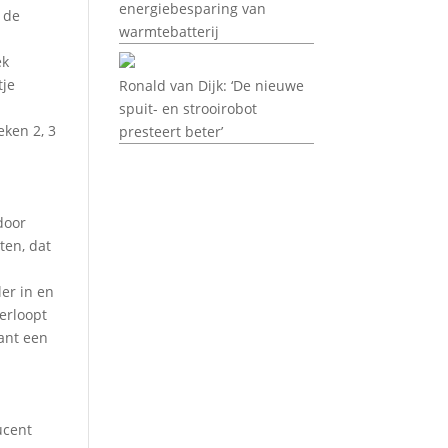
energiebesparing van
 de
warmtebatterij
ek
tje
Ronald van Dijk: ‘De nieuwe
spuit- en strooirobot
eken 2, 3
presteert beter’
door
ten, dat
ler in en
erloopt
lant een
ucent