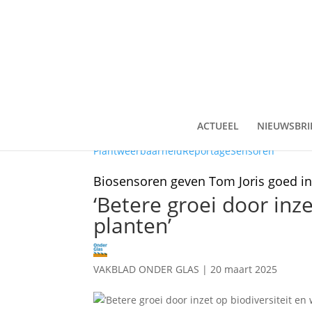
ACTUEEL
NIEUWSBRI
Plantweerbaarheid
Reportage
Sensoren
Biosensoren geven Tom Joris goed inz
‘Betere groei door inz
planten’
VAKBLAD ONDER GLAS
|
20 maart 2025