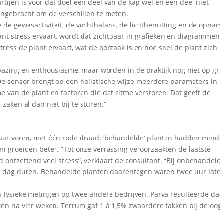
tijen is voor dat doel een deel van de kap wel en een deel niet
ngebracht om de verschillen te meten.
e de gewasactiviteit, de vochtbalans, de lichtbenutting en de opna
ant stress ervaart, wordt dat zichtbaar in grafieken en diagrammen
ress de plant ervaart, wat de oorzaak is en hoe snel de plant zich
bazing en enthousiasme, maar worden in de praktijk nog niet op gr
“De sensor brengt op een holistische wijze meerdere parameters in 
me van de plant en factoren die dat ritme verstoren. Dat geeft de
aken al dan niet bij te sturen.”
aar voren, met één rode draad: ‘behandelde’ planten hadden minde
 en groeiden beter. “Tot onze verrassing veroorzaakten de laatste
 ontzettend veel stress”, verklaart de consultant. “Bij onbehandel
ve dag duren. Behandelde planten daarentegen waren twee uur late
 fysieke metingen op twee andere bedrijven. Parva resulteerde da
n na vier weken. Terrum gaf 1 à 1,5% zwaardere takken bij de oog