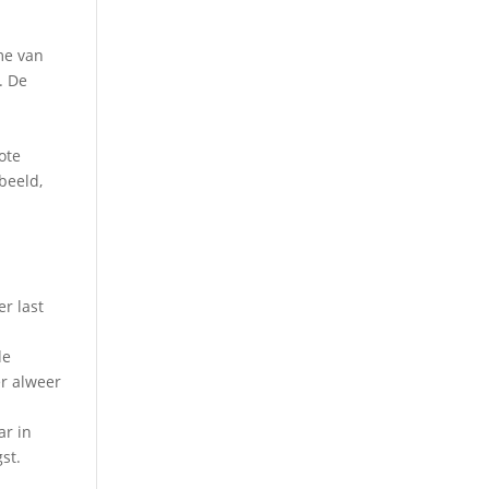
me van
. De
ote
beeld,
r last
de
r alweer
ar in
st.