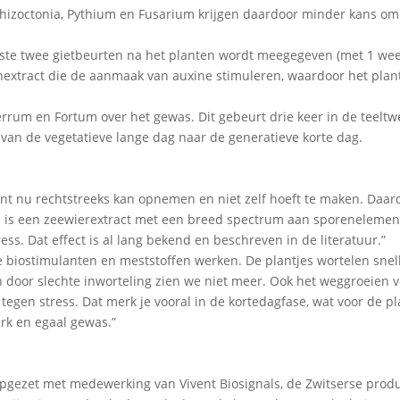
 Rhizoctonia, Pythium en Fusarium krijgen daardoor minder kans om
erste twee gietbeurten na het planten wordt meegegeven (met 1 we
nextract die de aanmaak van auxine stimuleren, waardoor het plan
rrum en Fortum over het gewas. Dit gebeurt drie keer in de teeltw
van de vegetatieve lange dag naar de generatieve korte dag.
ant nu rechtstreeks kan opnemen en niet zelf hoeft te maken. Daar
um is een zeewierextract met een breed spectrum aan sporenelemen
s. Dat effect is al lang bekend en beschreven in de literatuur.”
 de biostimulanten en meststoffen werken. De plantjes wortelen snel
n door slechte inworteling zien we niet meer. Ook het weggroeien v
 tegen stress. Dat merk je vooral in de kortedagfase, wat voor de p
erk en egaal gewas.”
opgezet met medewerking van Vivent Biosignals, de Zwitserse prod