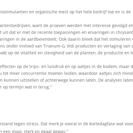
iostimulanten en organische mest op het hele bedrijf toe en is de
ysantenbedrijven, want de proeven werden met interesse gevolgd e
t uit dat er met de recente toepassingen en ervaringen in chrysan
ringen in de aardbeienteelt. Ook daarin bleek dat het stimuleren
ans onder invloed van Trianum-G, Vidi producten en verlaging van 
pakt op de vitaliteit en stevigheid van de planten, de productie en 
ffecten op de trips- en luisdruk en op aaltjes in de bodem, maar d
ou tot meer concurrentie moeten leiden, waardoor aaltjes zich mind
n kunnen uitstellen of achterwege kunnen laten. De analyses late
 op termijn wat in terug.”
bestand tegen stress. Dat merk je vooral in de kortedagfase wat voo
n een mooi, sterk en egaal gewas.”