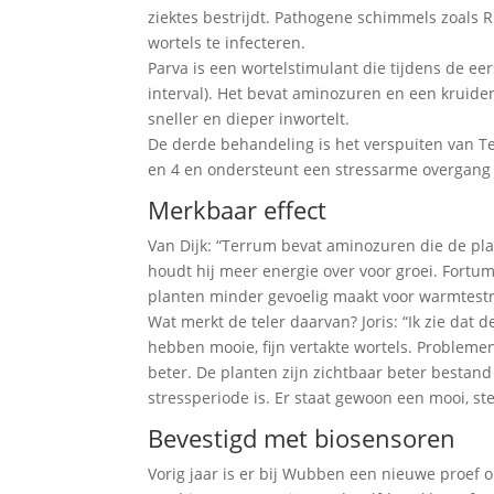
ziektes bestrijdt. Pathogene schimmels zoals
wortels te infecteren.
Parva is een wortelstimulant die tijdens de e
interval). Het bevat aminozuren en een kruide
sneller en dieper inwortelt.
De derde behandeling is het verspuiten van Te
en 4 en ondersteunt een stressarme overgang 
Merkbaar effect
Van Dijk: “Terrum bevat aminozuren die de pl
houdt hij meer energie over voor groei. Fort
planten minder gevoelig maakt voor warmtestres
Wat merkt de teler daarvan? Joris: “Ik zie dat
hebben mooie, fijn vertakte wortels. Probleme
beter. De planten zijn zichtbaar beter bestand
stressperiode is. Er staat gewoon een mooi, st
Bevestigd met biosensoren
Vorig jaar is er bij Wubben een nieuwe proef 