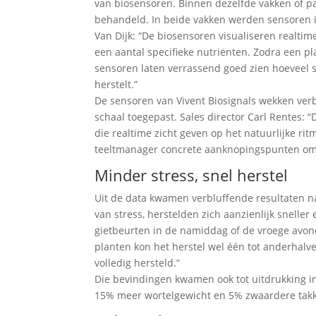
van biosensoren. Binnen dezelfde vakken of par
behandeld. In beide vakken werden sensoren i
Van Dijk: “De biosensoren visualiseren realtim
een aantal specifieke nutriënten. Zodra een pl
sensoren laten verrassend goed zien hoeveel st
herstelt.”
De sensoren van Vivent Biosignals wekken ver
schaal toegepast. Sales director Carl Rentes: 
die realtime zicht geven op het natuurlijke rit
teeltmanager concrete aanknopingspunten om z
Minder stress, snel herstel
Uit de data kwamen verbluffende resultaten n
van stress, herstelden zich aanzienlijk sneller
gietbeurten in de namiddag of de vroege avond
planten kon het herstel wel één tot anderhal
volledig hersteld.”
Die bevindingen kwamen ook tot uitdrukking in
15% meer wortelgewicht en 5% zwaardere takke