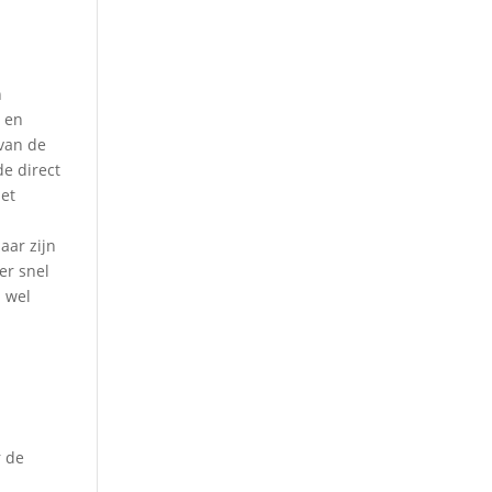
n
t en
 van de
de direct
het
aar zijn
er snel
n wel
r de