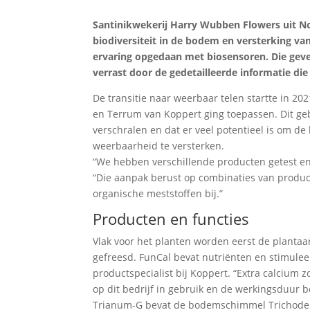
Santinikwekerij Harry Wubben Flowers uit No
biodiversiteit in de bodem en versterking va
ervaring opgedaan met biosensoren. Die geven
verrast door de gedetailleerde informatie di
De transitie naar weerbaar telen startte in 20
en Terrum van Koppert ging toepassen. Dit geb
verschralen en dat er veel potentieel is om de
weerbaarheid te versterken.
“We hebben verschillende producten getest en 
“Die aanpak berust op combinaties van produ
organische meststoffen bij.”
Producten en functies
Vlak voor het planten worden eerst de planta
gefreesd. FunCal bevat nutriënten en stimuleer
productspecialist bij Koppert. “Extra calcium 
op dit bedrijf in gebruik en de werkingsduur 
Trianum-G bevat de bodemschimmel Trichoderma