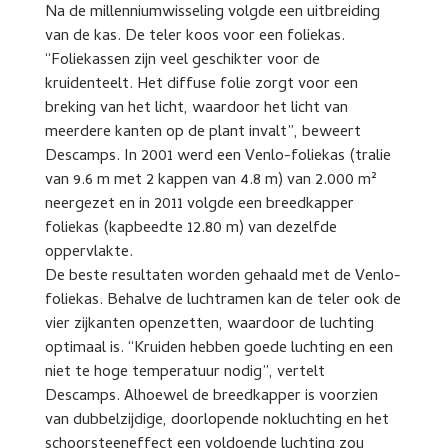
Na de millenniumwisseling volgde een uitbreiding
van de kas. De teler koos voor een foliekas.
“Foliekassen zijn veel geschikter voor de
kruidenteelt. Het diffuse folie zorgt voor een
breking van het licht, waardoor het licht van
meerdere kanten op de plant invalt”, beweert
Descamps. In 2001 werd een Venlo-foliekas (tralie
van 9.6 m met 2 kappen van 4.8 m) van 2.000 m²
neergezet en in 2011 volgde een breedkapper
foliekas (kapbeedte 12.80 m) van dezelfde
oppervlakte.
De beste resultaten worden gehaald met de Venlo-
foliekas. Behalve de luchtramen kan de teler ook de
vier zijkanten openzetten, waardoor de luchting
optimaal is. “Kruiden hebben goede luchting en een
niet te hoge temperatuur nodig”, vertelt
Descamps. Alhoewel de breedkapper is voorzien
van dubbelzijdige, doorlopende nokluchting en het
schoorsteeneffect een voldoende luchting zou