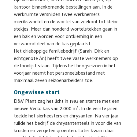
zijn verhaal doet, neemt dochter Sarah (29) op
kantoor binnenkomende bestellingen aan. In de
werkruimte versnijden twee werknemers
mierikswortel en de wortel van zeekool tot kleine
stekjes. Meer dan honderd wortelstekken gaan in
een bak en worden voor ontkieming in een
verwarmd deel van de kas geplaatst.
Het driekoppige familiebedrijf (Sarah, Dirk en
echtgenote An) heeft twee vaste werknemers op
de loonlijst staan. Tijdens het hoogseizoen in het
voorjaar neemt het personeelsbestand met
maximaal zeven seizoenarbeiders toe.
Ongewisse start
D&V Plant zag het licht in 1993 en startte met een
nieuwe Venlo kas van 2.000 m². In de eerste jaren
teelde het sierheesters en chrysanten. Na vier jaar
ruilde het bedrijf de chrysantenteelt in voor die van
kruiden en vergeten groenten. Later kwam daar